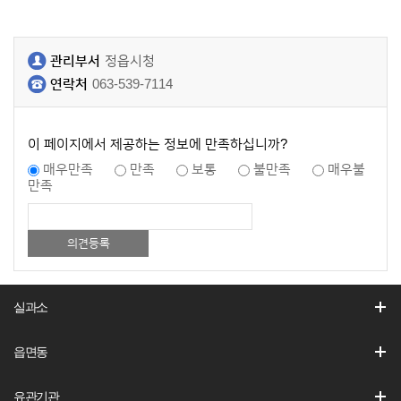
관리부서
정읍시청
연락처
063-539-7114
이 페이지에서 제공하는 정보에 만족하십니까?
매우만족
만족
보통
불만족
매우불
만족
실과소
읍면동
유관기관