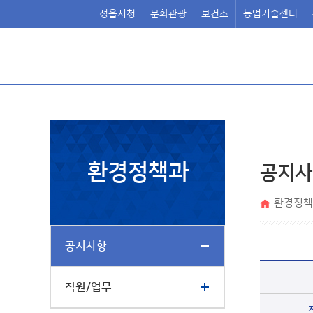
정읍시청
문화관광
보건소
농업기술센터
정읍시의회
환경정책과
공지사
환경정책
공지사항
직원/업무