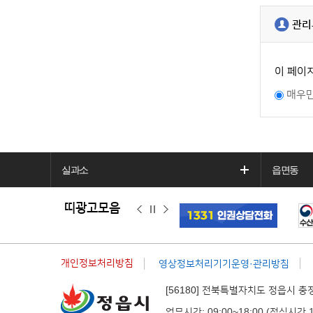
관리
이 페이
매우
실과소
읍면동
띠광고모음
이
정
다
전
지
음
개인정보처리방침
영상정보처리기기운영·관리방침
[56180] 전북특별자치도 정읍시 충
업무시간: 09:00~18:00 (점심시간 