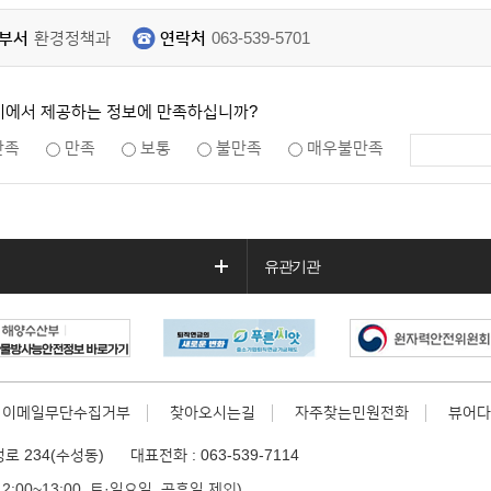
부서
환경정책과
연락처
063-539-5701
지에서 제공하는 정보에 만족하십니까?
만족
만족
보통
불만족
매우불만족
유관기관
이메일무단수집거부
찾아오시는길
자주찾는민원전화
뷰어다
정로 234(수성동)
대표전화 : 063-539-7114
12:00~13:00, 토·일요일, 공휴일 제외)