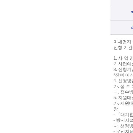
미세먼지 
신청 기간
1.
사 업 
2.
사업예
3.
신청기
*
잔여 예
4.
신청방
가
.
접 수
나
.
접수
5.
지원대
가
.
지원
장
-
「
대기
-
방지시설
나
.
선정
-
우선지원