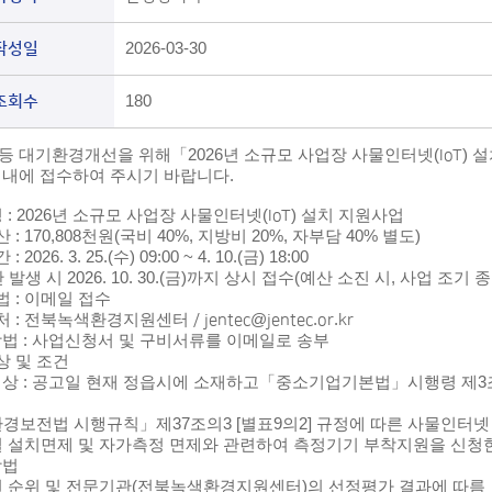
작성일
2026-03-30
조회수
180
등 대기환경개선을 위해
「
2026
년 소규모 사업장 사물인터넷
(IoT)
설
 내에 접수하여 주시기 바랍니다
.
명
: 2026
년 소규모 사업장 사물인터넷
(IoT)
설치 지원사업
산
: 170,808
천원
(
국비
40%,
지방비
20%,
자부담
40%
별도
)
간
: 2026. 3. 25.(
수
) 09:00 ~ 4. 10.(
금
) 18:00
산 발생 시
2026. 10. 30.(
금
)
까지 상시 접수
(
예산 소진 시
,
사업 조기 
법
:
이메일 접수
 처
:
전북녹색환경지원센터
/ jentec@jentec.or.kr
방법
:
사업신청서 및 구비서류를 이메일로 송부
상 및 조건
대상
:
공고일 현재 정읍시에 소재하고
「
중소기업기본법
」
시행령 제
3
환경보전법 시행규칙
」
제
37
조의
3 [
별표
9
의
2]
규정에 따른 사물인터넷
 설치면제 및 자가측정 면제와 관련하여 측정기기 부착지원을 신청
방법
 순위 및 전문기관
(
전북녹색환경지원센터
)
의 선정평가 결과에 따름