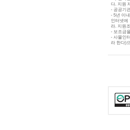
다
.
지원 
-
공공기관
- 5
년 이
인터넷에 
라
.
지원
-
보조금을
-
사물인
라 한다
)