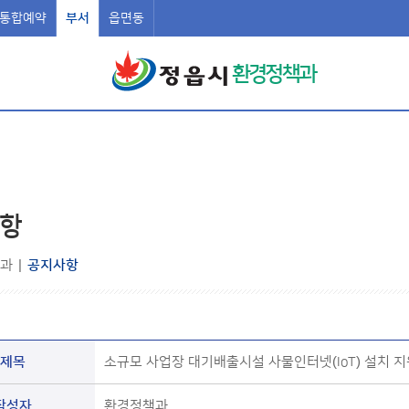
통합예약
부서
읍면동
환경정책과
항
과
|
공지사항
제목
소규모 사업장 대기배출시설 사물인터넷(IoT) 설치 지
작성자
환경정책과