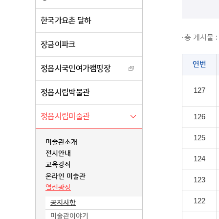
한국가요촌 달하
총 게시물 
장금이파크
연번
정읍시국민여가캠핑장
127
정읍시립박물관
정읍시립미술관
126
125
미술관소개
전시안내
124
교육강좌
온라인 미술관
123
열린광장
122
공지사항
미술관이야기