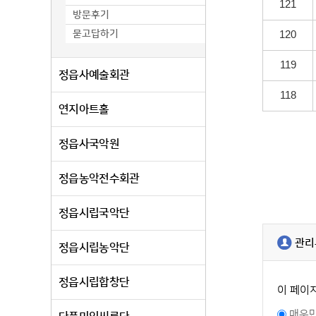
121
방문후기
묻고답하기
120
119
정읍사예술회관
118
연지아트홀
정읍사국악원
정읍농악전수회관
정읍시립국악단
관리
정읍시립농악단
정읍시립합창단
이 페이
매우