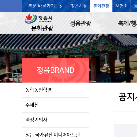
본문 바로가기
정읍시청
문화관광
보건소
정읍관광
축제/행
문화관광
정읍BRAND
동학농민혁명
공지
수제천
백정기의사
정읍 국가유산 미디어아트관