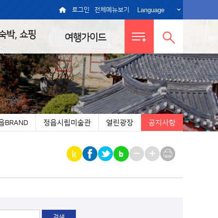
Language
로그인
전체메뉴보기
 숙박, 쇼핑
여행가이드
전체메뉴
통합검색
보기
열기
읍BRAND
정읍시립미술관
열린광장
공지사항
|
|
|