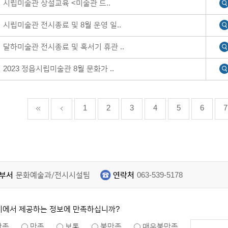
시립미술관 상설교육 <미술관 드..
시립미술관 전시종료 및 8월 운영 일..
달하미술관 전시종료 및 혹서기 휴관 ..
2023 정읍시립미술관 8월 문화가 ..
1
2
3
4
5
6
7
부서
문화예술과/전시시설팀
연락처
063-539-5178
지에서 제공하는 정보에 만족하십니까?
만족
만족
보통
불만족
매우불만족