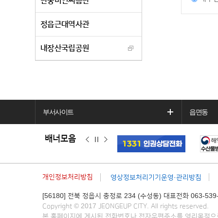
단풍미인씨름단
정읍근대역사관
내장산국립공원
부서사이트
읍면동
배너모음
이
정
다
전
지
음
개인정보처리방침
영상정보처리기기운영·관리방침
[56180] 전북 정읍시 충정로 234 (수성동) 대표전화 063-539-
Copyright © 2017 JEONGEUP CITY. All rights reserved.
본 홈페이지에 게시된 전화번호나 전자우편주소를 영리목적으로