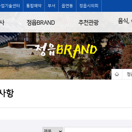
농업기술센터
통합예약
부서
읍면동
정읍시의회
음식,
사
정읍BRAND
추천관광
정
|
사항