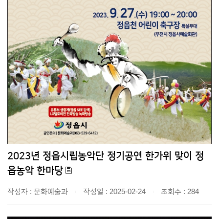
2023년 정읍시립농악단 정기공연 한가위 맞이 정
읍농악 한마당
작성자 : 문화예술과
작성일 : 2025-02-24
조회수 : 284
|
|