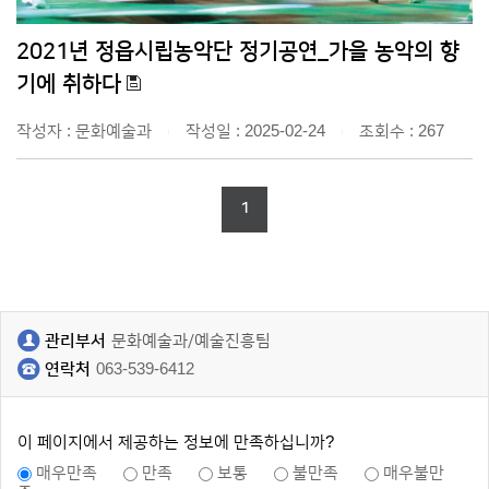
2021년 정읍시립농악단 정기공연_가을 농악의 향
기에 취하다
작성자 : 문화예술과
작성일 : 2025-02-24
조회수 : 267
|
|
1
관리부서
문화예술과/예술진흥팀
연락처
063-539-6412
이 페이지에서 제공하는 정보에 만족하십니까?
매우만족
만족
보통
불만족
매우불만