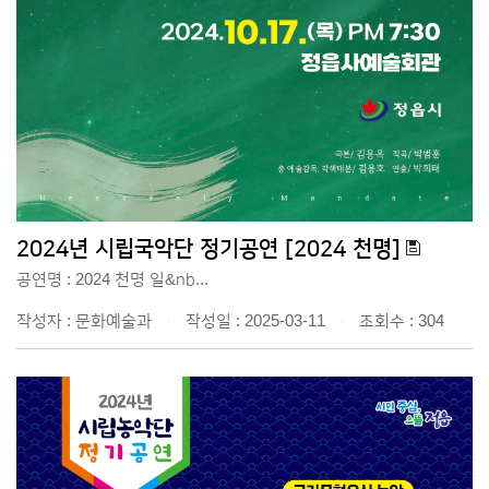
2024년 시립국악단 정기공연 [2024 천명]
공연명 : 2024 천명 일&nb...
작성자 : 문화예술과
작성일 : 2025-03-11
조회수 : 304
|
|