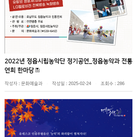
2022년 정읍시립농악단 정기공연_정읍농악과 전통
연희 한마당
작성자 : 문화예술과
작성일 : 2025-02-24
조회수 : 286
|
|