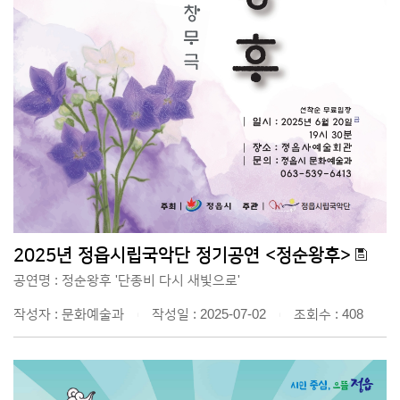
2025년 정읍시립국악단 정기공연 <정순왕후>
공연명 : 정순왕후 '단종비 다시 새빛으로'
작성자 : 문화예술과
작성일 : 2025-07-02
조회수 : 408
|
|