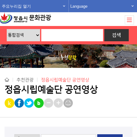
주요누리집 열기
Language
문화관광
|
추천관광
|
정읍시립예술단 공연영상
정읍시립예술단 공연영상