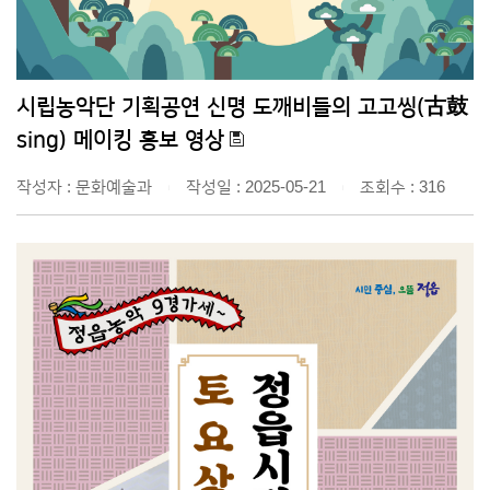
시립농악단 기획공연 신명 도깨비들의 고고씽(古鼓
sing) 메이킹 홍보 영상
작성자 : 문화예술과
작성일 : 2025-05-21
조회수 : 316
|
|