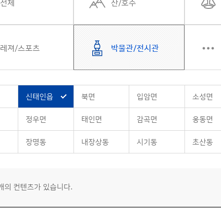
전체
산/호수
레져/스포츠
박물관/전시관
신태인읍
북면
입암면
소성면
정우면
태인면
감곡면
옹동면
장명동
내장상동
시기동
초산동
0개의 컨텐츠가 있습니다.