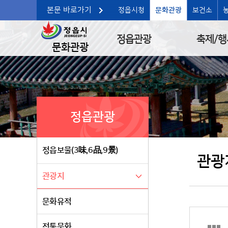
본문 바로가기
정읍시청
문화관광
보건소
정읍관광
축제/행
문화관광
정읍관광
정읍보물(3味,6品,9景)
관광
관광지
문화유적
전통문화