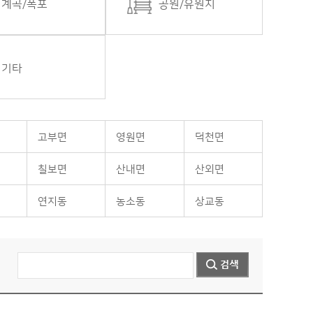
계곡/폭포
공원/유원지
기타
고부면
영원면
덕천면
칠보면
산내면
산외면
연지동
농소동
상교동