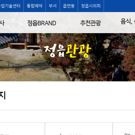
농업기술센터
통합예약
부서
읍면동
정읍시의회
음식,
사
정읍BRAND
추천관광
지