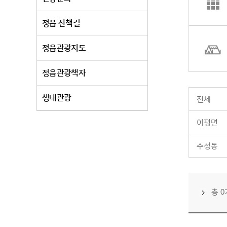
정읍 산책길
정읍관광지도
정읍관광책자
생태관광
전체
이평면
수성동
총 