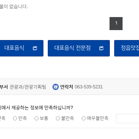
물이 없습니다.
1
대표음식
대표음식 전문점
정읍맛
부서
관광과/관광기획팀
연락처
063-539-5231
지에서 제공하는 정보에 만족하십니까?
만족
만족
보통
불만족
매우불만족