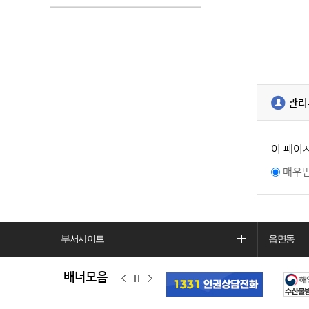
관리
이 페이
매우
부서사이트
읍면동
배너모음
이
정
다
전
지
음