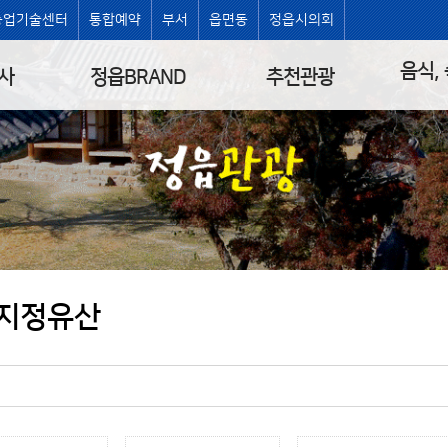
농업기술센터
통합예약
부서
읍면동
정읍시의회
음식,
사
정읍BRAND
추천관광
지정유산