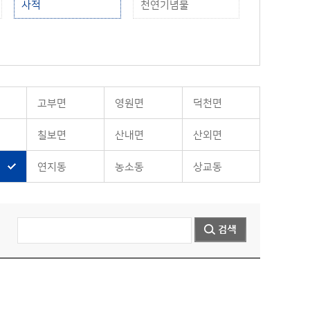
사적
천연기념물
고부면
영원면
덕천면
칠보면
산내면
산외면
연지동
농소동
상교동