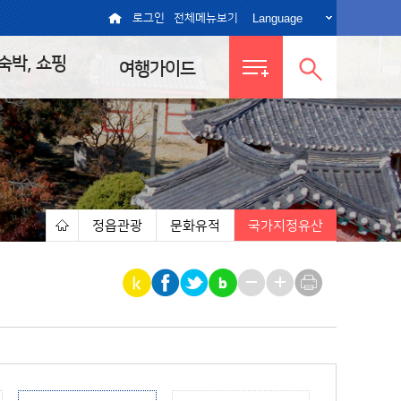
Language
로그인
전체메뉴보기
 숙박, 쇼핑
여행가이드
전체메뉴
통합검색
보기
열기
정읍관광
문화유적
국가지정유산
|
|
|