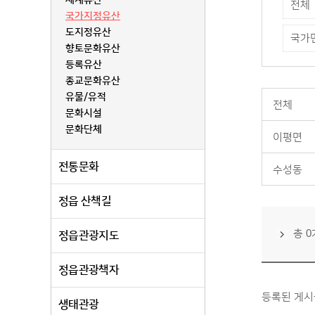
세계유산
전체
국가지정유산
도지정유산
국가
향토문화유산
등록유산
종교문화유산
유물/유적
전체
문화시설
문화단체
이평면
전통문화
수성동
정읍 산책길
총 
정읍관광지도
정읍관광책자
등록된 게시
생태관광