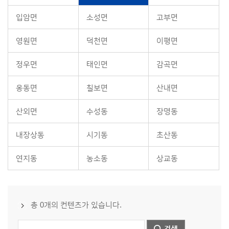
입암면
소성면
고부면
영원면
덕천면
이평면
정우면
태인면
감곡면
옹동면
칠보면
산내면
산외면
수성동
장명동
내장상동
시기동
초산동
연지동
농소동
상교동
총 0개의 컨텐츠가 있습니다.