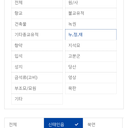
전체
원/사
향교
불교유적
건축물
녹권
기타종교유적
누,정,재
향약
지석묘
입석
고분군
성지
당산
금석류(고비)
영상
부조묘/묘원
목판
기타
전체
신태인읍
북면