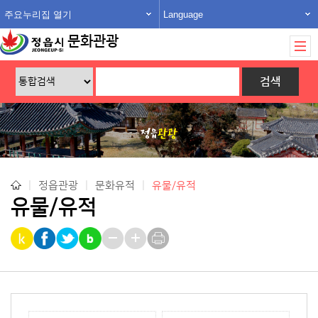
주요누리집 열기
Language
문화관광
|
정읍관광
|
문화유적
|
유물/유적
유물/유적