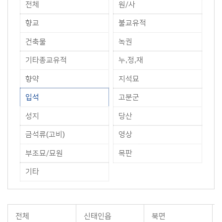
전체
원/사
향교
불교유적
건축물
녹권
기타종교유적
누,정,재
향약
지석묘
입석
고분군
성지
당산
금석류(고비)
영상
부조묘/묘원
목판
기타
전체
신태인읍
북면