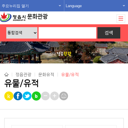
주요누리집 열기
Language
문화관광
|
정읍관광
|
문화유적
|
유물/유적
유물/유적