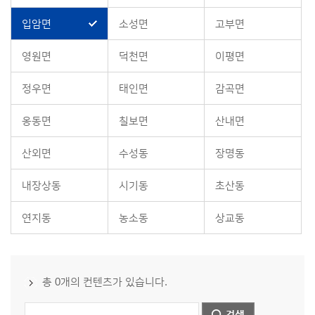
입암면
소성면
고부면
영원면
덕천면
이평면
정우면
태인면
감곡면
옹동면
칠보면
산내면
산외면
수성동
장명동
내장상동
시기동
초산동
연지동
농소동
상교동
총 0개의 컨텐츠가 있습니다.