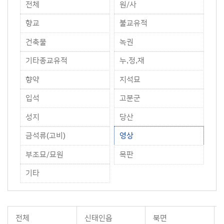
전체
원/사
향교
불교유적
건축물
녹권
기타종교유적
누,정,재
향약
지석묘
입석
고분군
성지
당산
금석류(고비)
영상
부조묘/묘원
목판
기타
전체
신태인읍
북면