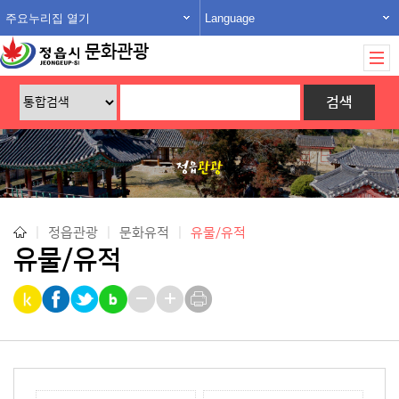
주요누리집 열기
Language
문화관광
|
정읍관광
|
문화유적
|
유물/유적
유물/유적