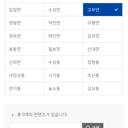
입암면
소성면
고부면
영원면
덕천면
이평면
정우면
태인면
감곡면
옹동면
칠보면
산내면
산외면
수성동
장명동
내장상동
시기동
초산동
연지동
농소동
상교동
총 0개의 컨텐츠가 있습니다.