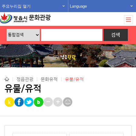
주요누리집 열기
Language
문화관광
|
정읍관광
|
문화유적
|
유물/유적
유물/유적