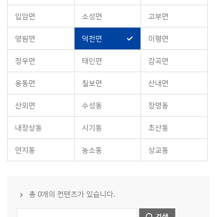
입암면
소성면
고부면
영원면
덕천면
이평면
정우면
태인면
감곡면
옹동면
칠보면
산내면
산외면
수성동
장명동
내장상동
시기동
초산동
연지동
농소동
상교동
총 0개의 컨텐츠가 있습니다.