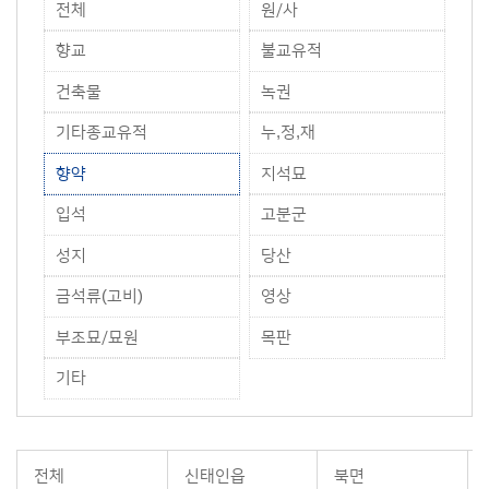
전체
원/사
향교
불교유적
건축물
녹권
기타종교유적
누,정,재
향약
지석묘
입석
고분군
성지
당산
금석류(고비)
영상
부조묘/묘원
목판
기타
전체
신태인읍
북면