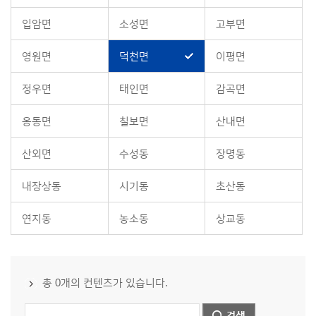
입암면
소성면
고부면
영원면
덕천면
이평면
정우면
태인면
감곡면
옹동면
칠보면
산내면
산외면
수성동
장명동
내장상동
시기동
초산동
연지동
농소동
상교동
총 0개의 컨텐츠가 있습니다.