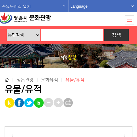
주요누리집 열기
Language
문화관광
|
정읍관광
|
문화유적
|
유물/유적
유물/유적