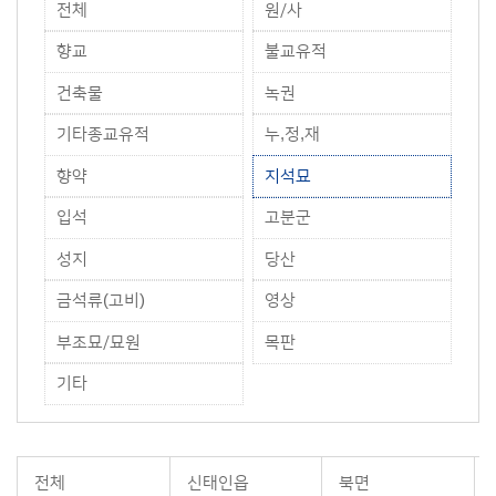
전체
원/사
향교
불교유적
건축물
녹권
기타종교유적
누,정,재
향약
지석묘
입석
고분군
성지
당산
금석류(고비)
영상
부조묘/묘원
목판
기타
전체
신태인읍
북면