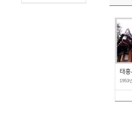
태흥
1953