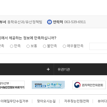
부서
동학유산과/유산정책팀
연락처
063-539-6911
지에서 제공하는 정보에 만족하십니까?
만족
만족
보통
불만족
매우불만족
유관기관
이메일무단수집거부
찾아오시는길
자주찾는민원전화
뷰어다