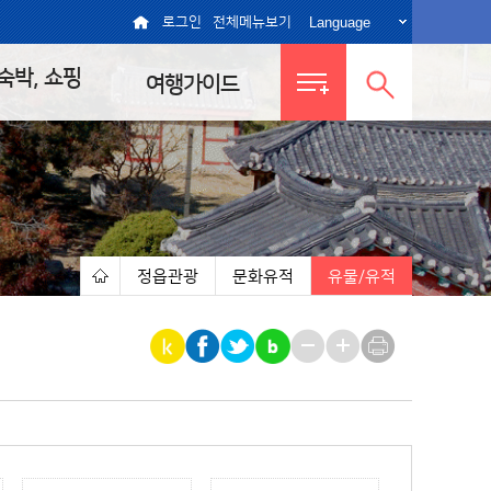
Language
로그인
전체메뉴보기
 숙박, 쇼핑
여행가이드
전체메뉴
통합검색
보기
열기
정읍관광
문화유적
유물/유적
|
|
|