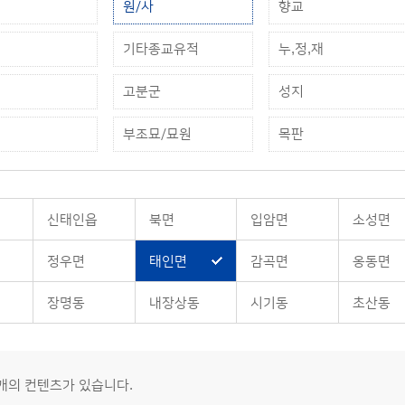
원/사
향교
기타종교유적
누,정,재
고분군
성지
부조묘/묘원
목판
신태인읍
북면
입암면
소성면
정우면
태인면
감곡면
옹동면
장명동
내장상동
시기동
초산동
2개의 컨텐츠가 있습니다.