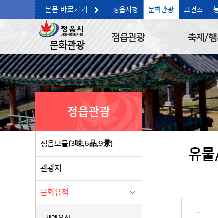
본문 바로가기
정읍시청
문화관광
보건소
정읍관광
축제/행
문화관광
정읍관광
정읍보물(3味,6品,9景)
유물
관광지
문화유적