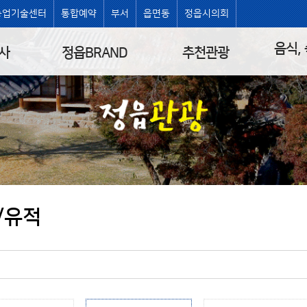
농업기술센터
통합예약
부서
읍면동
정읍시의회
음식,
사
정읍BRAND
추천관광
/유적