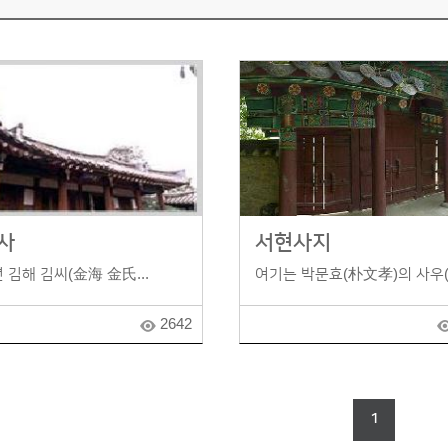
사
서현사지
년 김해 김씨(金海 金氏...
여기는 박문효(朴文孝)의 사우(.
2642
1