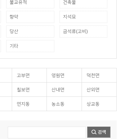
불교유적
건축물
향약
지석묘
당산
금석류(고비)
기타
고부면
영원면
덕천면
칠보면
산내면
산외면
연지동
농소동
상교동