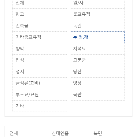
전체
원/사
향교
불교유적
건축물
녹권
기타종교유적
누,정,재
향약
지석묘
입석
고분군
성지
당산
금석류(고비)
영상
부조묘/묘원
목판
기타
전체
신태인읍
북면