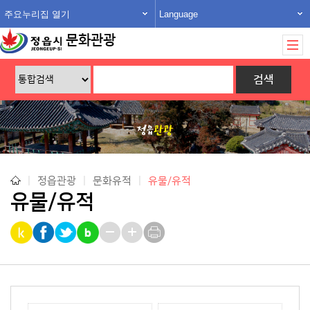
주요누리집 열기
Language
문화관광
|
정읍관광
|
문화유적
|
유물/유적
유물/유적