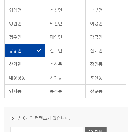
입암면
소성면
고부면
영원면
덕천면
이평면
정우면
태인면
감곡면
옹동면
칠보면
산내면
산외면
수성동
장명동
내장상동
시기동
초산동
연지동
농소동
상교동
총 0개의 컨텐츠가 있습니다.