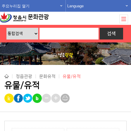
주요누리집 열기
Language
문화관광
|
정읍관광
|
문화유적
|
유물/유적
유물/유적