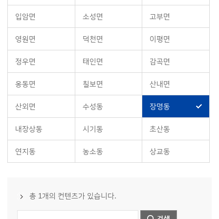
입암면
소성면
고부면
영원면
덕천면
이평면
정우면
태인면
감곡면
옹동면
칠보면
산내면
산외면
수성동
장명동
내장상동
시기동
초산동
연지동
농소동
상교동
총 1개의 컨텐츠가 있습니다.