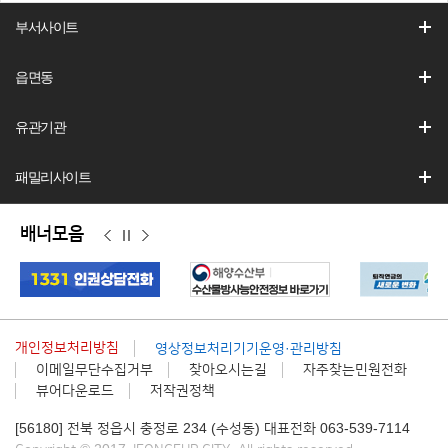
부서사이트
읍면동
유관기관
패밀리사이트
배너모음
이
정
다
전
지
음
개인정보처리방침
영상정보처리기기운영·관리방침
이메일무단수집거부
찾아오시는길
자주찾는민원전화
뷰어다운로드
저작권정책
[56180] 전북 정읍시 충정로 234 (수성동) 대표전화 063-539-7114