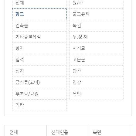
전체
원/사
향교
불교유적
건축물
녹권
기타종교유적
누,정,재
향약
지석묘
입석
고분군
성지
당산
금석류(고비)
영상
부조묘/묘원
목판
기타
전체
신태인읍
북면