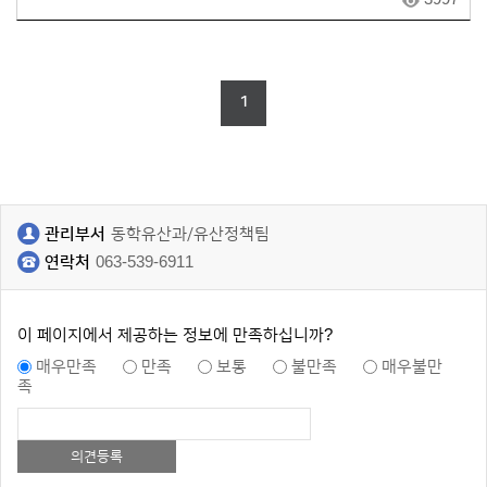
1
관리부서
동학유산과/유산정책팀
연락처
063-539-6911
이 페이지에서 제공하는 정보에 만족하십니까?
매우만족
만족
보통
불만족
매우불만
족