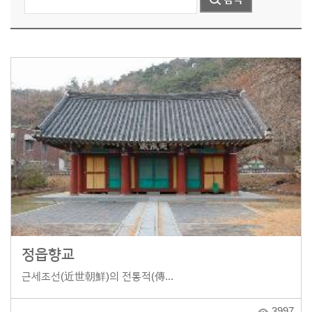
정읍향교
근세조선(近世朝鮮)의 전통적(傳...
3997