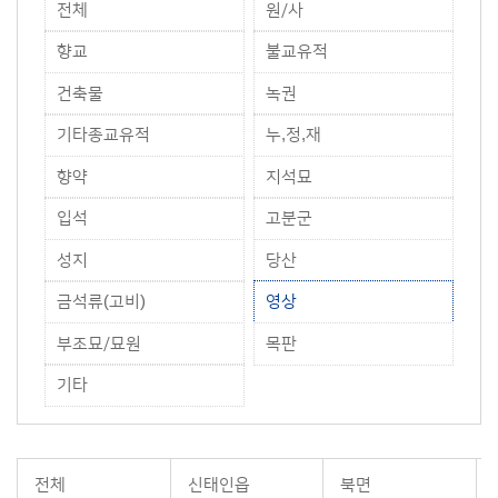
전체
원/사
향교
불교유적
건축물
녹권
기타종교유적
누,정,재
향약
지석묘
입석
고분군
성지
당산
금석류(고비)
영상
부조묘/묘원
목판
기타
전체
신태인읍
북면