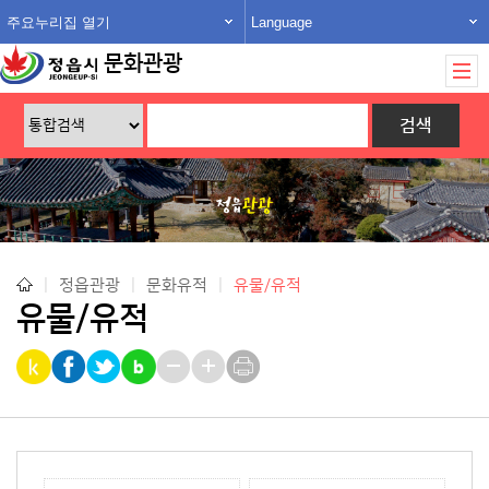
주요누리집 열기
Language
문화관광
|
정읍관광
|
문화유적
|
유물/유적
유물/유적