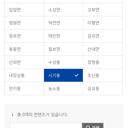
입암면
소성면
고부면
영원면
덕천면
이평면
정우면
태인면
감곡면
옹동면
칠보면
산내면
산외면
수성동
장명동
내장상동
시기동
초산동
연지동
농소동
상교동
총 0개의 컨텐츠가 있습니다.