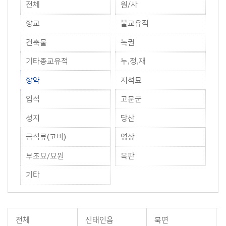
전체
원/사
향교
불교유적
건축물
녹권
기타종교유적
누,정,재
향약
지석묘
입석
고분군
성지
당산
금석류(고비)
영상
부조묘/묘원
목판
기타
전체
신태인읍
북면