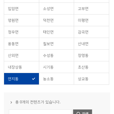
입암면
소성면
고부면
영원면
덕천면
이평면
정우면
태인면
감곡면
옹동면
칠보면
산내면
산외면
수성동
장명동
내장상동
시기동
초산동
연지동
농소동
상교동
총 0개의 컨텐츠가 있습니다.