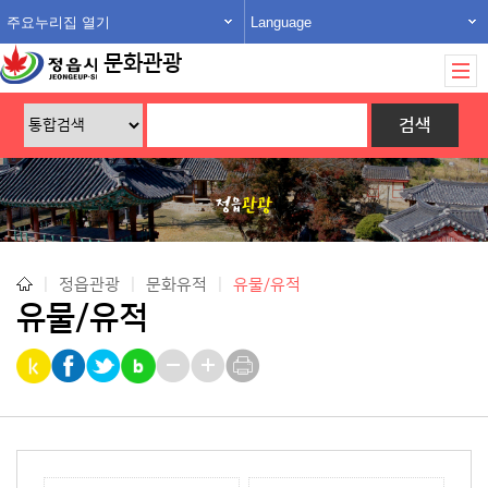
주요누리집 열기
Language
문화관광
|
정읍관광
|
문화유적
|
유물/유적
유물/유적