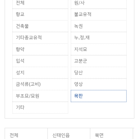
전체
원/사
향교
불교유적
건축물
녹권
기타종교유적
누,정,재
향약
지석묘
입석
고분군
성지
당산
금석류(고비)
영상
부조묘/묘원
목판
기타
전체
신태인읍
북면