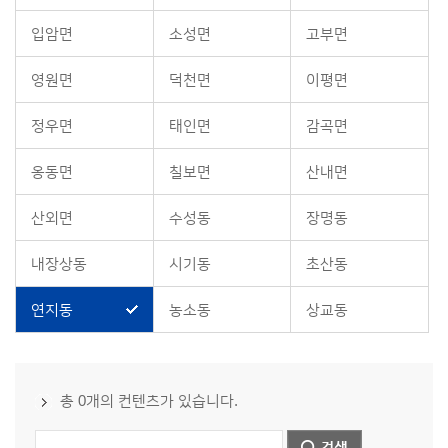
입암면
소성면
고부면
영원면
덕천면
이평면
정우면
태인면
감곡면
옹동면
칠보면
산내면
산외면
수성동
장명동
내장상동
시기동
초산동
연지동
농소동
상교동
총 0개의 컨텐츠가 있습니다.