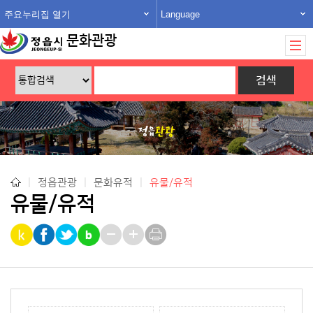
주요누리집 열기
Language
문화관광
|
정읍관광
|
문화유적
|
유물/유적
유물/유적