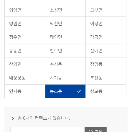
입암면
소성면
고부면
영원면
덕천면
이평면
정우면
태인면
감곡면
옹동면
칠보면
산내면
산외면
수성동
장명동
내장상동
시기동
초산동
연지동
농소동
상교동
총 0개의 컨텐츠가 있습니다.