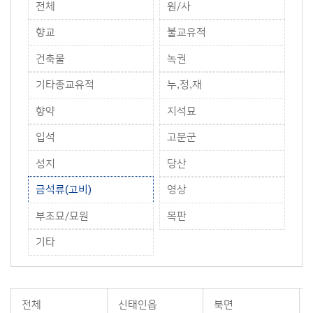
전체
원/사
향교
불교유적
건축물
녹권
기타종교유적
누,정,재
향약
지석묘
입석
고분군
성지
당산
금석류(고비)
영상
부조묘/묘원
목판
기타
전체
신태인읍
북면