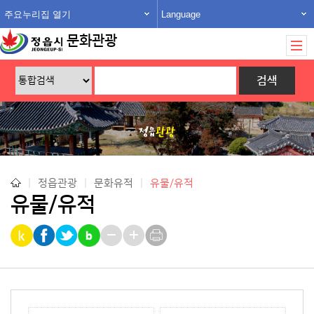
주요누리집 열기
Language
문화관광
|
정읍관광
|
문화유적
|
유물/유적
유물/유적