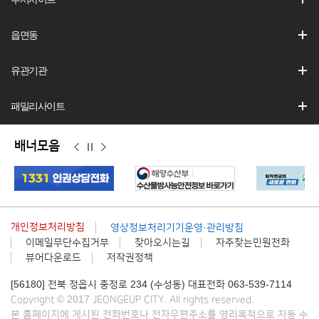
읍면동
유관기관
패밀리사이트
배너모음
이
정
다
전
지
음
개인정보처리방침
영상정보처리기기운영·관리방침
이메일무단수집거부
찾아오시는길
자주찾는민원전화
뷰어다운로드
저작권정책
[56180] 전북 정읍시 충정로 234 (수성동) 대표전화 063-539-7114
Copyright © 2017 JEONGEUP CITY. All rights reserved.
본 홈페이지에 게시된 전화번호나 전자우편주소를 영리목적으로 자동 수