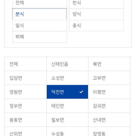
전체
한식
분식
양식
일식
중식
뷔페
전체
신태인읍
북면
입암면
소성면
고부면
영원면
덕천면
이평면
정우면
태인면
감곡면
옹동면
칠보면
산내면
산외면
수성동
장명동