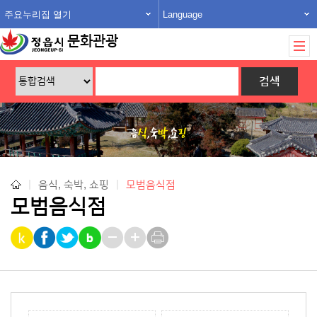
주요누리집 열기
Language
문화관광
|
음식, 숙박, 쇼핑
|
모범음식점
모범음식점