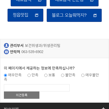
정읍맛집
블로그 오늘뭐먹지?
관리부서
보건위생과/위생관리팀
연락처
063-539-6902
이 페이지에서 제공하는 정보에 만족하십니까?
매우만족
만족
보통
불만족
매우불만
족
부서사이트