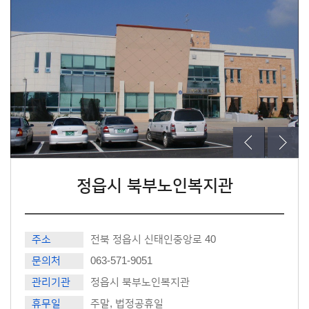
정읍시 북부노인복지관
주소
전북 정읍시 신태인중앙로 40
문의처
063-571-9051
관리기관
정읍시 북부노인복지관
휴무일
주말, 법정공휴일