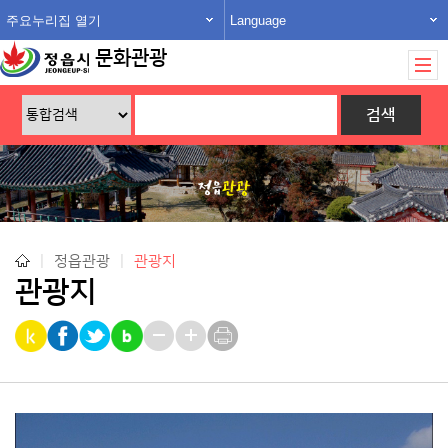
주요누리집 열기
Language
문화관광
|
정읍관광
|
관광지
관광지