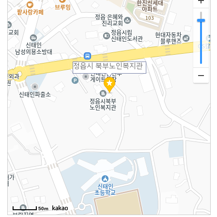
정읍시 북부노인복지관
50m