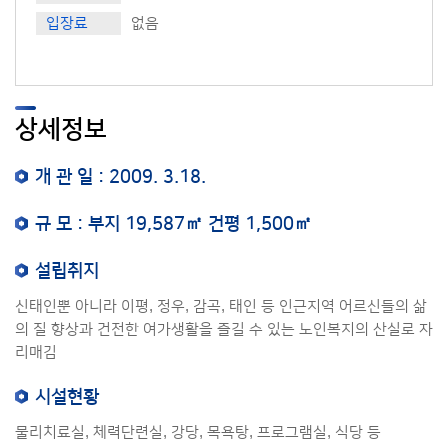
입장료
없음
상세정보
개 관 일 : 2009. 3.18.
규 모 : 부지 19,587㎡ 건평 1,500㎡
설립취지
신태인뿐 아니라 이평, 정우, 감곡, 태인 등 인근지역 어르신들의 삶
의 질 향상과 건전한 여가생활을 즐길 수 있는 노인복지의 산실로 자
리매김
시설현황
물리치료실, 체력단련실, 강당, 목욕탕, 프로그램실, 식당 등