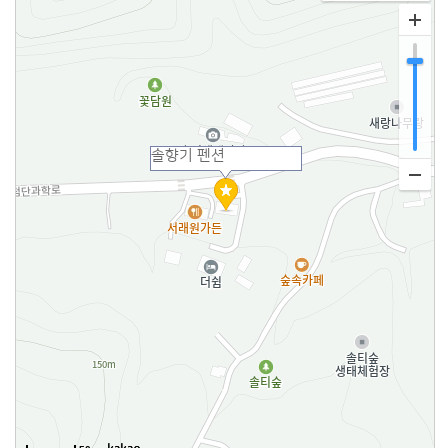
솔향기 펜션