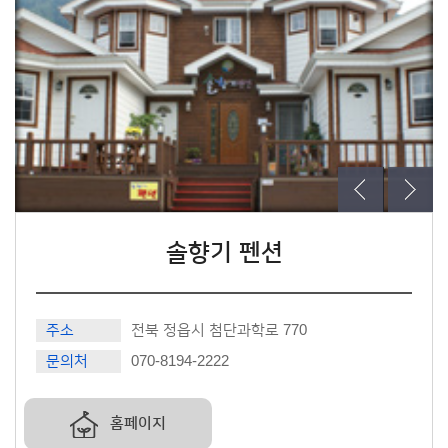
솔향기 펜션
주소
전북 정읍시 첨단과학로 770
문의처
070-8194-2222
홈페이지