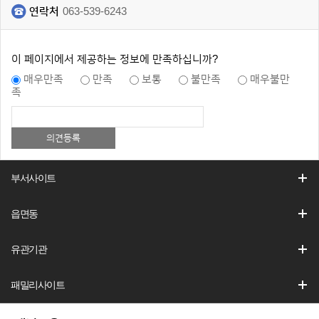
연락처
063-539-6243
이 페이지에서 제공하는 정보에 만족하십니까?
매우만족
만족
보통
불만족
매우불만
족
부서사이트
읍면동
유관기관
패밀리사이트