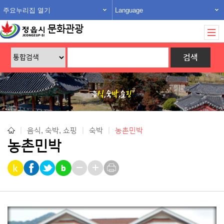
주요누리집 열기
Language
문화관광
|
음식, 숙박, 쇼핑
|
숙박
|
농촌민박
농촌민박