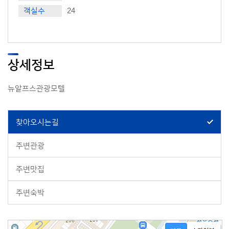
객실수
24
상세정보
뉴알프스관광모텔
찾아오시는길
주변관광
주변맛집
주변숙박