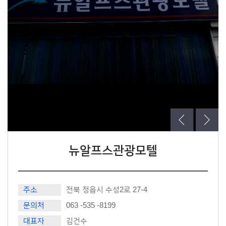
뉴알프스관광모텔
주소
전북 정읍시 수성2로 27-4
문의처
063 -535 -8199
대표자
김건수