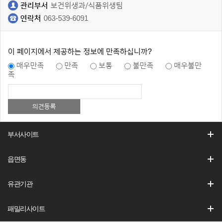
관리부서
보건위생과/식품위생팀
연락처
063-539-6091
이 페이지에서 제공하는 정보에 만족하십니까?
매우만족
만족
보통
불만족
매우불만
족
부서사이트
읍면동
유관기관
패밀리사이트