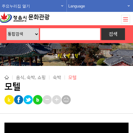
주요누리집 열기
Language
문화관광
|
음식, 숙박, 쇼핑
|
숙박
|
모텔
모텔