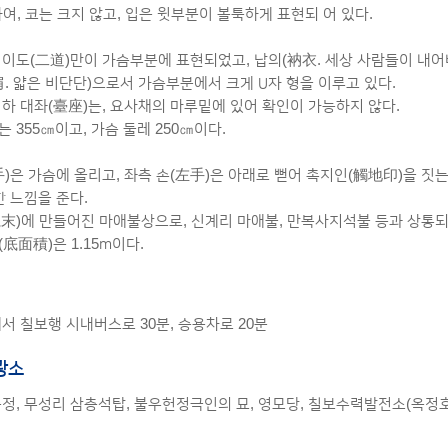
여, 코는 크지 않고, 입은 윗부분이 볼툭하게 표현되 어 있다.
 이도(二道)만이 가슴부분에 표현되었고, 납의(衲衣. 세상 사람들이 내어
肩. 얇은 비단단)으로서 가슴부분에서 크게 U자 형을 이루고 있다.
이하 대좌(臺座)는, 요사채의 마루밑에 있어 확인이 가능하지 않다.
 355㎝이고, 가슴 둘레 250㎝이다.
手)은 가슴에 올리고, 좌측 손(左手)은 아래로 뻗어 촉지인(觸地印)을 짓
한 느낌을 준다.
末)에 만들어진 마애불상으로, 신계리 마애불, 만복사지석불 등과 상통되
底面積)은 1.15m이다.
서 칠보행 시내버스로 30분, 승용차로 20분
광소
송정, 무성리 삼층석탑, 불우헌정극인의 묘, 영모당, 칠보수력발전소(옥정