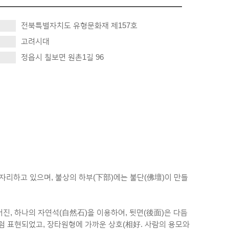
전북특별자치도 유형문화재 제157호
고려시대
정읍시 칠보면 원촌1길 96
에 자리하고 있으며, 불상의 하부(下部)에는 불단(佛壇)이 만들
진, 하나의 자연석(自然石)을 이용하여, 뒷면(後面)은 다듬
처럼 표현되었고, 장타원형에 가까운 상호(相好. 사람의 용모와