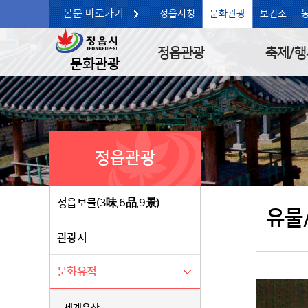
본문 바로가기
정읍시청
문화관광
보건소
정읍관광
축제/행
문화관광
정읍관광
정읍보물(3味,6品,9景)
유물
관광지
문화유적