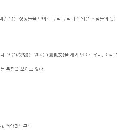
버린 낡은 형상들을 모아서 누덕 누덕기워 입은 스님들의 옷)
는다. 의습(衣褶)은 원고문(圓孤文)을 새겨 단조로우나, 조각은
는 특징을 보이고 있다.
호), 백암리남근석