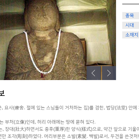
종목
시대
소재지
보
, 요사(療舍. 절에 있는 스님들이 거처하는 집)를 겸한, 법당(法堂) 안
는 부처(立像)인데, 허리 아래에는 땅에 묻혀 있다.
, 장대(壯大)하면서도 중후(重厚)한 양식(樣式)으로, 약간 앞으로 기울어
앞면만 조각(彫刻)하였다. 머리부분은 소발(素髮. 백발)로서, 두견을 쓴것