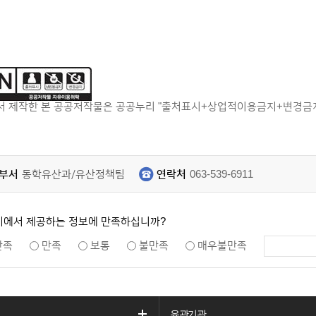
 제작한 본 공공저작물은 공공누리 "출처표시+상업적이용금지+변경금지"
부서
동학유산과/유산정책팀
연락처
063-539-6911
지에서 제공하는 정보에 만족하십니까?
만족
만족
보통
불만족
매우불만족
유관기관