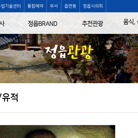
농업기술센터
통합예약
부서
읍면동
정읍시의회
음식,
사
정읍BRAND
추천관광
/유적