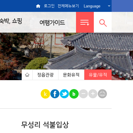
Language
로그인
전체메뉴보기
 숙박, 쇼핑
여행가이드
전체메뉴
통합검색
보기
열기
정읍관광
문화유적
유물/유적
|
|
|
무성리 석불입상