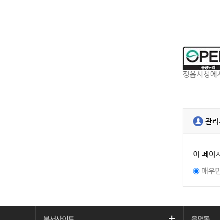
정읍시청에서
관리
이 페이
매우
부서사이트
읍면동