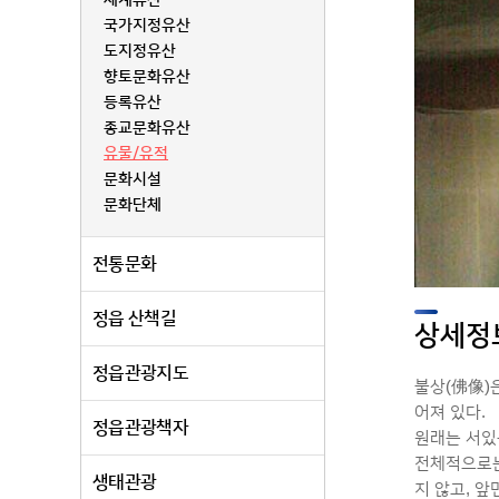
세계유산
국가지정유산
도지정유산
향토문화유산
등록유산
종교문화유산
유물/유적
문화시설
문화단체
전통문화
정읍 산책길
상세정
정읍관광지도
불상(佛像)은
어져 있다.
정읍관광책자
원래는 서있
전체적으로는
생태관광
지 않고, 