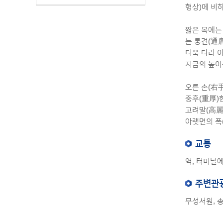
형상)에 비하
짧은 목에는
는 통견(通
더욱 다리 
지금의 높이는
오른 손(右
중후(重厚)
고려말(高麗
아랫면의 폭(
교통
역, 터미널에
주변관
무성서원, 