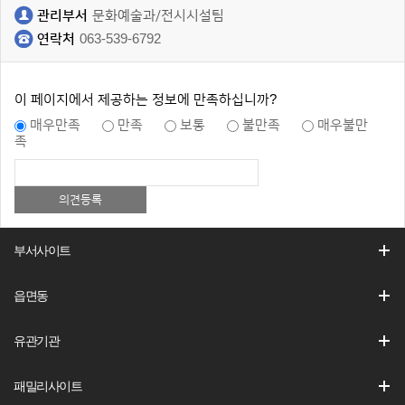
관리부서
문화예술과/전시시설팀
연락처
063-539-6792
이 페이지에서 제공하는 정보에 만족하십니까?
매우만족
만족
보통
불만족
매우불만
족
부서사이트
읍면동
유관기관
패밀리사이트