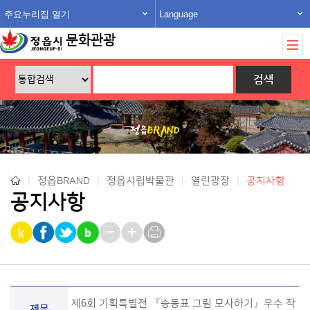
주요누리집 열기
Language
문화관광
|
정읍BRAND
|
정읍시립박물관
|
열린광장
|
공지사항
공지사항
제6회 기획특별전 『승동표 그림 모사하기』우수 작
제목