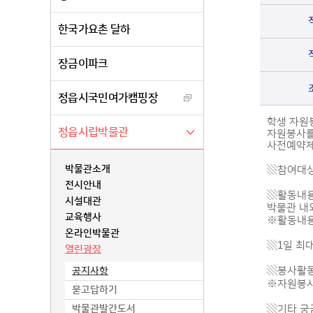
한국가요촌 달하
장금이파크
정읍시국민여가캠핑장
학생 자원
정읍시립박물관
자원봉사를
사전예약제
박물관소개
▧참여대상
전시안내
▧활동내용 
시설대관
박물관 내
교육행사
※활동내용
온라인박물관
▧1일 최대
열린광장
▧봉사활동 
공지사항
※자원봉사
묻고답하기
박물관발간도서
▧기타 궁금