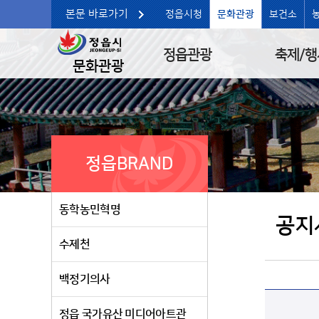
본문 바로가기
정읍시청
문화관광
보건소
정읍관광
축제/행
문화관광
정읍BRAND
동학농민혁명
공지
수제천
백정기의사
정읍 국가유산 미디어아트관