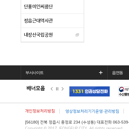
단풍미인씨름단
정읍근대역사관
내장산국립공원
부서사이트
읍면동
배너모음
이
정
다
전
지
음
개인정보처리방침
영상정보처리기기운영·관리방침
[56180] 전북 정읍시 충정로 234 (수성동) 대표전화 063-539-
Copyright © 2017 JEONGEUP CITY. All rights reserved.