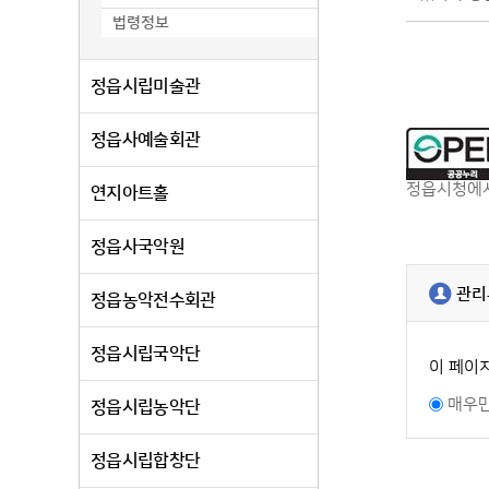
법령정보
정읍시립미술관
정읍사예술회관
정읍시청에서
연지아트홀
정읍사국악원
관리
정읍농악전수회관
정읍시립국악단
이 페이
매우
정읍시립농악단
정읍시립합창단