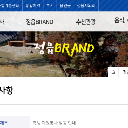
농업기술센터
통합예약
부서
읍면동
정읍시의회
음식,
사
정읍BRAND
추천관광
정
|
사항
제목
학생 자원봉사 활동 안내