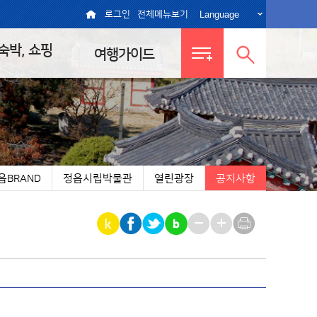
Language
로그인
전체메뉴보기
 숙박, 쇼핑
여행가이드
전체메뉴
통합검색
보기
열기
읍BRAND
정읍시립박물관
열린광장
공지사항
|
|
|