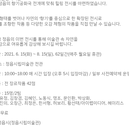
정읍의 향기공화국 전개에 맞춰 힐링 전시를 마련하였습니다
.
 형태를 벗어나 자연의
향기
를 중심으로 한 확장된 전시로
'
'
를 조향한 작품 등 다양한 오감 체험의 작품을 직접 만날 수 있습니다
.
 정읍의 이번 전시를 통해 미술관 속 자연을
감으로 여유롭게 감상해 보시길 바랍니다
.
 2021. 6. 15(화) ~ 8. 15(일), 62일간(매주 월요일 휴관)
 : 정읍시립미술관 전관
 : 10:00~18:00 매 시간 입장 (오후 5시 입장마감) / 일부 사전예약제 운
 : 전 장르작품 42점
: 15명/2팀
유정, 김창겸, 김혜인, 노동식, 명조, 문인환, 박상화,
진의, 오창근, 최정은, 한서형, 허보리, 황선태/아이랩미디어, 헤이리스
: 무료
: 정읍시(정읍시립미술관)