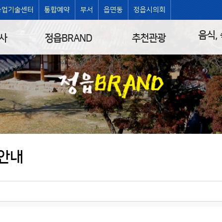
농업기술센터
통합예약
부서
읍면동
정읍시의회
음식,
사
정읍BRAND
추천관광
안내