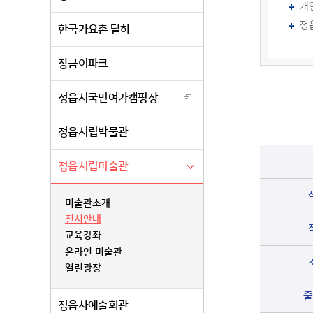
개
정
한국가요촌 달하
장금이파크
정읍시국민여가캠핑장
정읍시립박물관
정읍시립미술관
미술관소개
전시안내
교육강좌
온라인 미술관
열린광장
출
정읍사예술회관