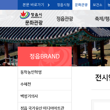
본문 바로가기
정읍시청
문화관광
보건소
정읍관광
축제/행
문화관광
정읍BRAND
동학농민혁명
전시
수제천
백정기의사
정읍 국가유산 미디어아트관