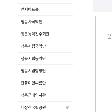
연지아트홀
정읍사국악원
정읍농악전수회관
정읍시립국악단
정읍시립농악단
정읍시립합창단
단풍미인씨름단
정읍근대역사관
내장산국립공원