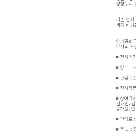
정향누리 
기존 전시
색의 향기
향기공화국
각자의 오
■ 전시기간 :
■ 장 소
■ 관람시간
■ 전시작품
■ 참여작가 
권효민, 김
송해용, 안
■ 관람료 
■ 주 최 