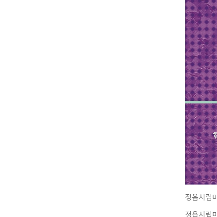
정읍시립미
정읍시립