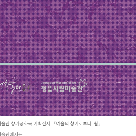
술관 향기공화국 기획전시
예술의 향기로부터
쉼
「
」
,
미술관에서는