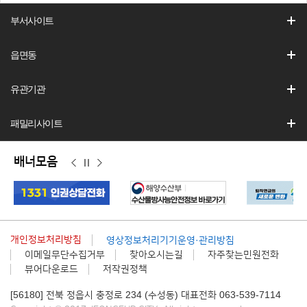
부서사이트
읍면동
유관기관
패밀리사이트
배너모음
이
정
다
전
지
음
개인정보처리방침
영상정보처리기기운영·관리방침
이메일무단수집거부
찾아오시는길
자주찾는민원전화
뷰어다운로드
저작권정책
[56180] 전북 정읍시 충정로 234 (수성동) 대표전화 063-539-7114