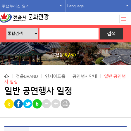
주요누리집 열기
Language
문화관광
|
정읍BRAND
|
연지아트홀
|
공연행사안내
|
일반 공연행
사 일정
일반 공연행사 일정