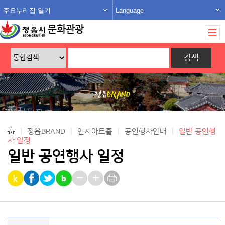
주요누리집 열기
Language
문화관광
|
정읍BRAND
|
연지아트홀
|
공연행사안내
|
일반 공연행
사 일정
일반 공연행사 일정