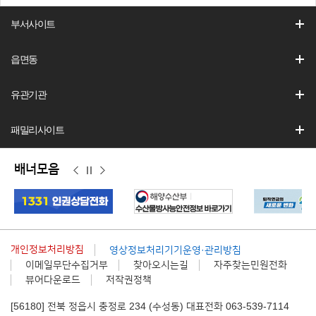
부서사이트
읍면동
유관기관
패밀리사이트
배너모음
이
정
다
전
지
음
개인정보처리방침
영상정보처리기기운영·관리방침
이메일무단수집거부
찾아오시는길
자주찾는민원전화
뷰어다운로드
저작권정책
[56180] 전북 정읍시 충정로 234 (수성동) 대표전화 063-539-7114