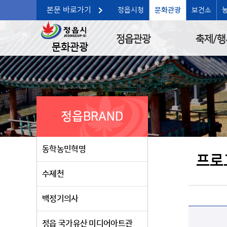
본문 바로가기
정읍시청
문화관광
보건소
정읍관광
축제/행
문화관광
정읍BRAND
동학농민혁명
프로
수제천
백정기의사
정읍 국가유산 미디어아트관