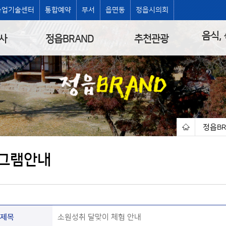
농업기술센터
통합예약
부서
읍면동
정읍시의회
음식,
사
정읍BRAND
추천관광
정읍BR
|
그램안내
제목
소원성취 달맞이 체험 안내