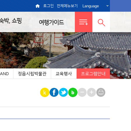
Language
로그인
전체메뉴보기
 숙박, 쇼핑
여행가이드
전체메뉴
통합검색
보기
열기
AND
정읍시립박물관
교육행사
프로그램안내
|
|
|