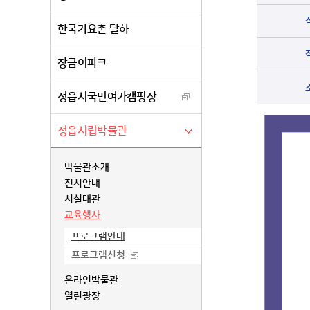
한국가요촌 달하
장금이파크
정읍시국민여가캠핑장
정읍시립박물관
박물관소개
전시안내
시설대관
교육행사
프로그램안내
프로그램신청
온라인박물관
열린광장