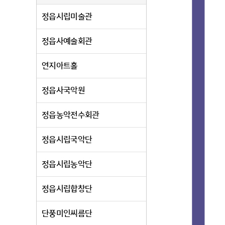
정읍시립미술관
정읍사예술회관
연지아트홀
정읍사국악원
정읍농악전수회관
정읍시립국악단
정읍시립농악단
정읍시립합창단
단풍미인씨름단