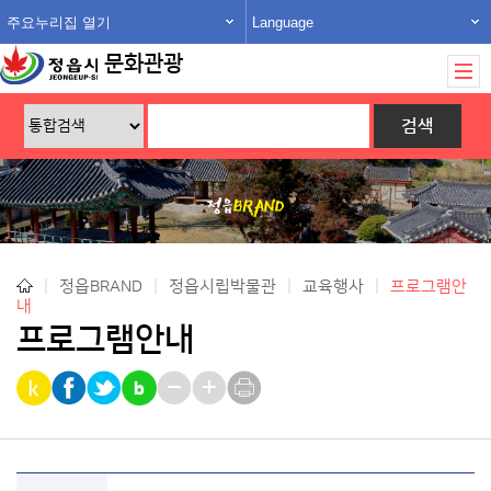
주요누리집 열기
Language
문화관광
|
정읍BRAND
|
정읍시립박물관
|
교육행사
|
프로그램안
내
프로그램안내