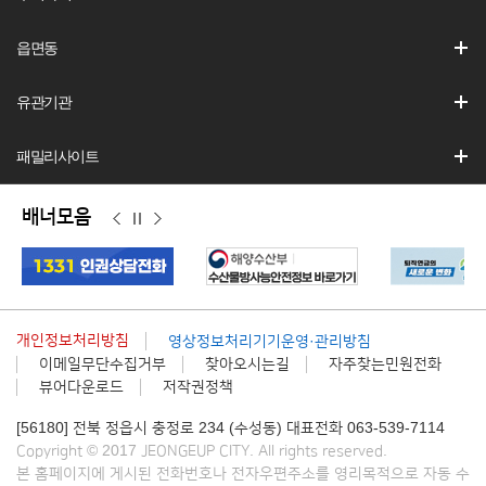
읍면동
유관기관
패밀리사이트
배너모음
이
정
다
전
지
음
개인정보처리방침
영상정보처리기기운영·관리방침
이메일무단수집거부
찾아오시는길
자주찾는민원전화
뷰어다운로드
저작권정책
[56180] 전북 정읍시 충정로 234 (수성동) 대표전화 063-539-7114
Copyright © 2017 JEONGEUP CITY. All rights reserved.
본 홈페이지에 게시된 전화번호나 전자우편주소를 영리목적으로 자동 수