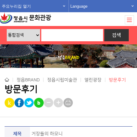
주요누리집 열기
Language
문화관광
|
정읍BRAND
|
정읍시립미술관
|
열린광장
|
방문후기
방문후기
제목
거장들의 하모니