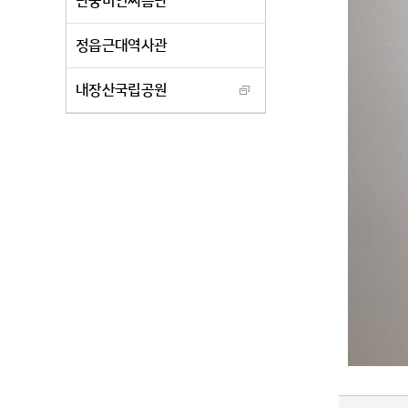
단풍미인씨름단
정읍근대역사관
내장산국립공원