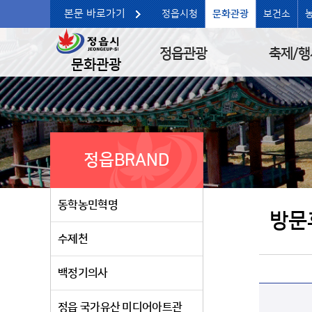
본문 바로가기
정읍시청
문화관광
보건소
정읍관광
축제/행
문화관광
정읍BRAND
동학농민혁명
방문
수제천
백정기의사
정읍 국가유산 미디어아트관