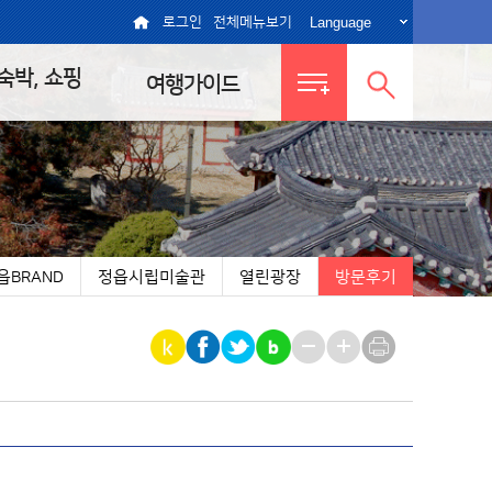
Language
로그인
전체메뉴보기
 숙박, 쇼핑
여행가이드
전체메뉴
통합검색
보기
열기
읍BRAND
정읍시립미술관
열린광장
방문후기
|
|
|