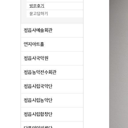
방문후기
묻고답하기
정읍사예술회관
연지아트홀
정읍사국악원
정읍농악전수회관
정읍시립국악단
정읍시립농악단
정읍시립합창단