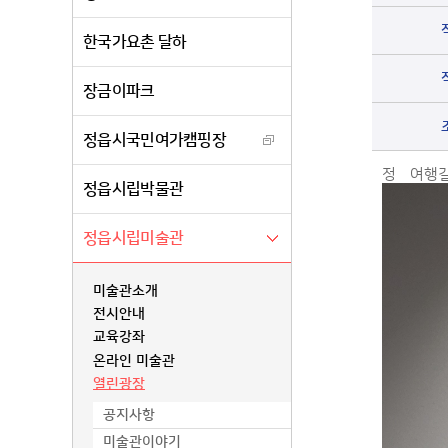
한국가요촌 달하
장금이파크
정읍시국민여가캠핑장
정믑여행길
정읍시립박물관
정읍시립미술관
미술관소개
전시안내
교육강좌
온라인 미술관
열린광장
공지사항
미술관이야기