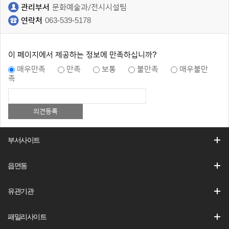
관리부서
문화예술과/전시시설팀
연락처
063-539-5178
이 페이지에서 제공하는 정보에 만족하십니까?
매우만족
만족
보통
불만족
매우불만
족
부서사이트
읍면동
유관기관
패밀리사이트