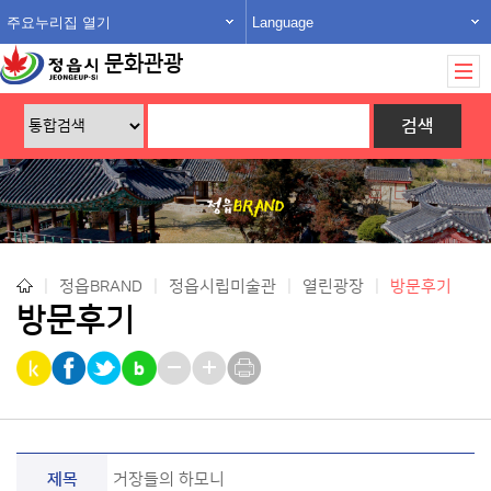
주요누리집 열기
Language
문화관광
|
정읍BRAND
|
정읍시립미술관
|
열린광장
|
방문후기
방문후기
제목
거장들의 하모니