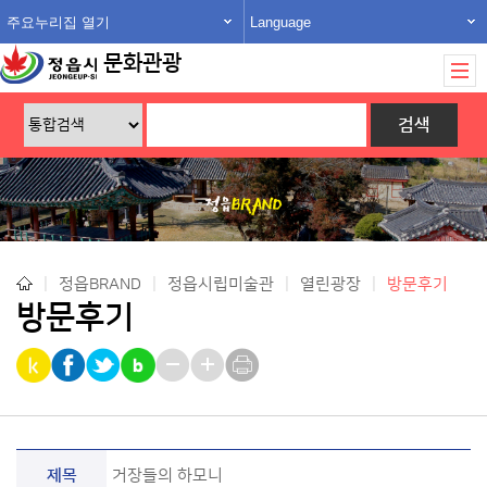
주요누리집 열기
Language
문화관광
|
정읍BRAND
|
정읍시립미술관
|
열린광장
|
방문후기
방문후기
제목
거장들의 하모니