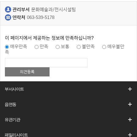
관리부서
문화예술과/전시시설팀
연락처
063-539-5178
이 페이지에서 제공하는 정보에 만족하십니까?
매우만족
만족
보통
불만족
매우불만
족
부서사이트
읍면동
유관기관
패밀리사이트