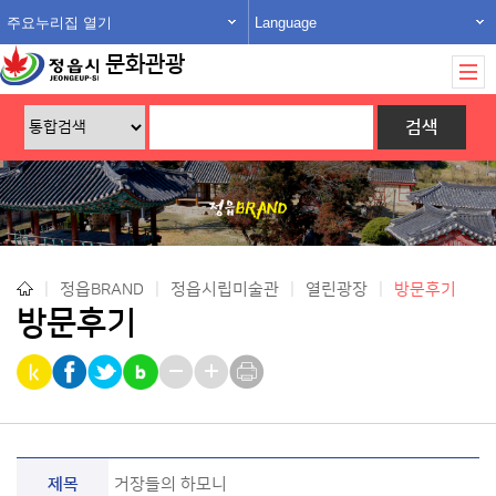
주요누리집 열기
Language
문화관광
|
정읍BRAND
|
정읍시립미술관
|
열린광장
|
방문후기
방문후기
제목
거장들의 하모니