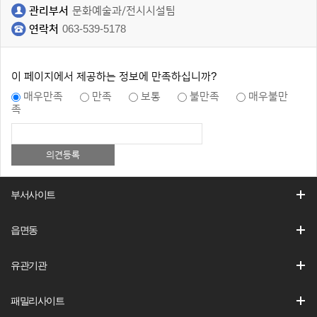
관리부서
문화예술과/전시시설팀
연락처
063-539-5178
이 페이지에서 제공하는 정보에 만족하십니까?
매우만족
만족
보통
불만족
매우불만
족
부서사이트
읍면동
유관기관
패밀리사이트