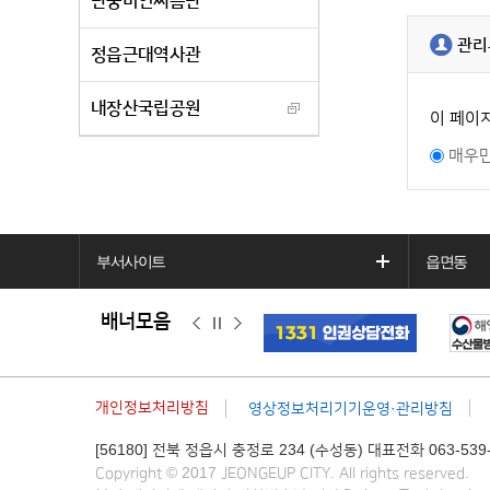
단풍미인씨름단
관리
정읍근대역사관
내장산국립공원
이 페이
매우
부서사이트
읍면동
배너모음
이
정
다
전
지
음
개인정보처리방침
영상정보처리기기운영·관리방침
[56180] 전북 정읍시 충정로 234 (수성동) 대표전화 063-539-
Copyright © 2017 JEONGEUP CITY. All rights reserved.