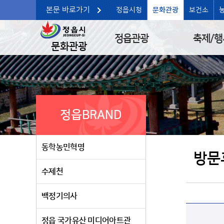
본문 바로가기
정읍시청
문화관광
보건소
정읍관광
축제/행
문화관광
정읍BRAND
동학농민혁명
방문
수제천
백정기의사
정읍 국가유산 미디어아트관