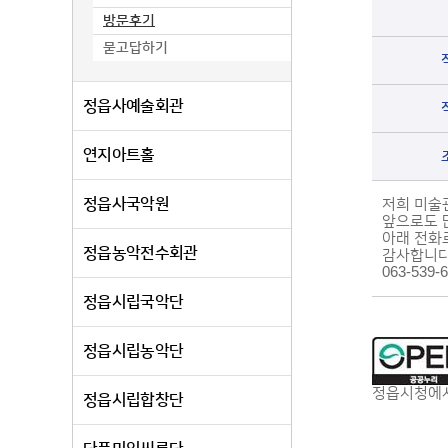
방문후기
묻고답하기
정읍사예술회관
연지아트홀
정읍사국악원
저희 미술
앞으로도 
아래 전화
정읍농악전수회관
감사합니다. 
063-539-
정읍시립국악단
정읍시립농악단
정읍시청에서
정읍시립합창단