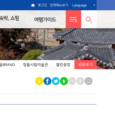
Language
로그인
전체메뉴보기
 숙박, 쇼핑
여행가이드
전체메뉴
통합검색
보기
열기
읍BRAND
정읍시립미술관
열린광장
방문후기
|
|
|