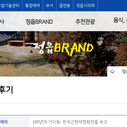
농업기술센터
통합예약
부서
읍면동
정읍시의회
음식,
사
정읍BRAND
추천관광
정
|
후기
제목
100년의 기다림- 한국근현대명화전을 보고