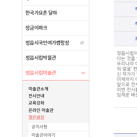
한국가요촌 달하
장금이파크
정읍시국민여가캠핑장
정읍시립미술
정읍시립박물관
다는 것을 
우리나라 
의 얼굴'
정읍시립미술관
신 작가가
이제까지 
앞으로 전
미술관소개
이번 전시
임채운 배
전시안내
교육강좌
온라인 미술관
열린광장
공지사항
미술관이야기