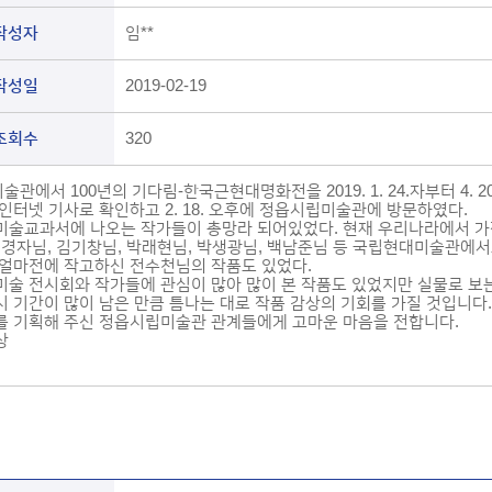
작성자
임**
작성일
2019-02-19
조회수
320
관에서 100년의 기다림-한국근현대명화전을 2019. 1. 24.자부터 4.
인터넷 기사로 확인하고 2. 18. 오후에 정읍시립미술관에 방문하였다.
미술교과서에 나오는 작가들이 총망라 되어있었다. 현재 우리나라에서 가장
 천경자님, 김기창님, 박래현님, 박생광님, 백남준님 등 국립현대미술관에서
 얼마전에 작고하신 전수천님의 작품도 있었다.
미술 전시회와 작가들에 관심이 많아 많이 본 작품도 있었지만 실물로 보는
시 기간이 많이 남은 만큼 틈나는 대로 작품 감상의 기회를 가질 것입니다.
를 기획해 주신 정읍시립미술관 관계들에게 고마운 마음을 전합니다.
상