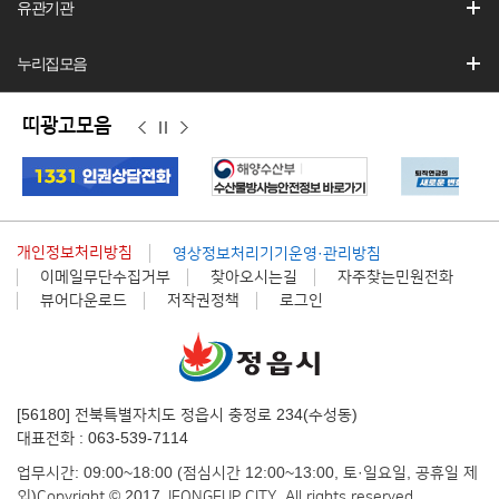
유관기관
누리집모음
띠광고모음
이
정
다
전
지
음
개인정보처리방침
영상정보처리기기운영·관리방침
이메일무단수집거부
찾아오시는길
자주찾는민원전화
뷰어다운로드
저작권정책
로그인
[56180] 전북특별자치도 정읍시 충정로 234(수성동)
대표전화 : 063-539-7114
업무시간: 09:00~18:00 (점심시간 12:00~13:00, 토·일요일, 공휴일 제
외)
Copyright © 2017 JEONGEUP CITY. All rights reserved.