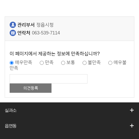
관리부서
정읍시청
연락처
063-539-7114
이 페이지에서 제공하는 정보에 만족하십니까?
매우만족
만족
보통
불만족
매우불
만족
실과소
읍면동