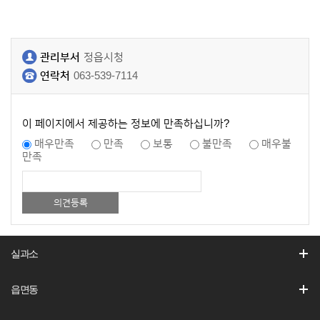
관리부서
정읍시청
연락처
063-539-7114
이 페이지에서 제공하는 정보에 만족하십니까?
매우만족
만족
보통
불만족
매우불
만족
실과소
읍면동