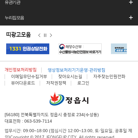
유관기관
누리집모음
띠광고모음
이
정
다
전
지
음
개인정보처리방침
영상정보처리기기운영·관리방침
이메일무단수집거부
찾아오시는길
자주찾는민원전화
뷰어다운로드
저작권정책
로그인
[56180] 전북특별자치도 정읍시 충정로 234(수성동)
대표전화 : 063-539-7114
업무시간: 09:00~18:00 (점심시간 12:00~13:00, 토·일요일, 공휴일 제
외)
Copyright © 2017 JEONGEUP CITY. All rights reserved.