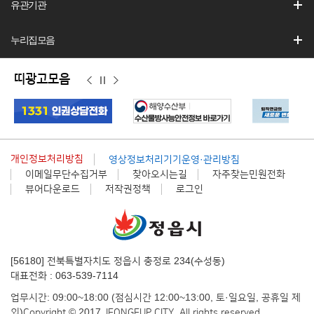
유관기관
누리집모음
띠광고모음
이
정
다
전
지
음
개인정보처리방침
영상정보처리기기운영·관리방침
이메일무단수집거부
찾아오시는길
자주찾는민원전화
뷰어다운로드
저작권정책
로그인
[56180] 전북특별자치도 정읍시 충정로 234(수성동)
대표전화 : 063-539-7114
업무시간: 09:00~18:00 (점심시간 12:00~13:00, 토·일요일, 공휴일 제
외)
Copyright © 2017 JEONGEUP CITY. All rights reserved.