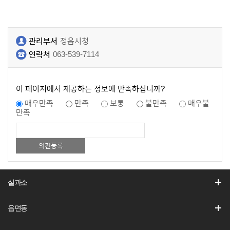
관리부서
정읍시청
연락처
063-539-7114
이 페이지에서 제공하는 정보에 만족하십니까?
매우만족
만족
보통
불만족
매우불
만족
실과소
읍면동