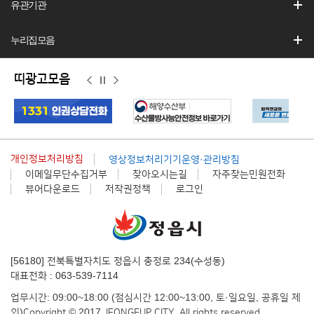
유관기관
누리집모음
띠광고모음
이
정
다
전
지
음
개인정보처리방침
영상정보처리기기운영·관리방침
이메일무단수집거부
찾아오시는길
자주찾는민원전화
뷰어다운로드
저작권정책
로그인
[56180] 전북특별자치도 정읍시 충정로 234(수성동)
대표전화 : 063-539-7114
업무시간: 09:00~18:00 (점심시간 12:00~13:00, 토·일요일, 공휴일 제
외)
Copyright © 2017 JEONGEUP CITY. All rights reserved.