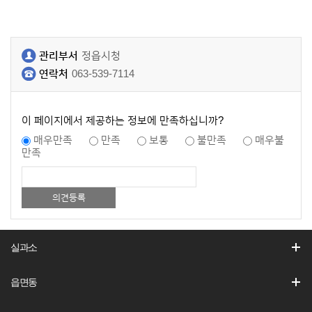
관리부서
정읍시청
연락처
063-539-7114
이 페이지에서 제공하는 정보에 만족하십니까?
매우만족
만족
보통
불만족
매우불
만족
실과소
읍면동