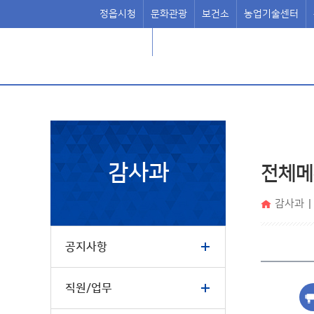
정읍시청
문화관광
보건소
농업기술센터
정읍시의회
감사과
전체메
감사과
|
공지사항
직원/업무