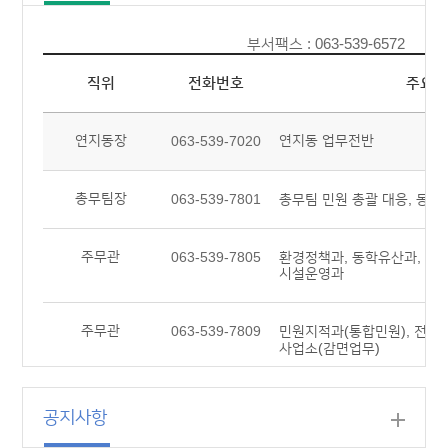
부서팩스 : 063-539-6572
직위
전화번호
주요업
연지동장
연지동 업무전반
063-539-7020
총무팀장
063-539-7801
총무팀 민원 총괄 대응, 동향
주무관
063-539-7805
환경정책과, 동학유산과, 미
시설운영과
주무관
063-539-7809
민원지적과(통합민원), 전입
사업소(감면업무)
주무관
063-539-7807
시민소통실(주민자치), 세정
공지사항
관광과, 문화예술(문화누리 