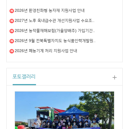
주무관
063-539-7806
재난안전과, 도시과, 농업기
2026년 환경친화형 농자재 지원사업 안내
정보통신과(CCTV)
2027년 노후 옥내급수관 개선지원사업 수요조..
2026년 농작물재해보험(가을양배추) 가입기간..
주무관
063-539-7804
건축과, 교통과, 체육진흥과,
과
2026년 9월 전북특별자치도 농식품인력개발원..
2026년 폐농기계 처리 지원사업 안내
주무관
063-539-7802
서무, 회계, 선거, 건설과, 
과, 의회사무국
주무관
063-539-7803
자원순환과, 일자리경제과, 
포토갤러리
맞춤형복지팀장
063-539-7811
복지팀 민원 총괄대응, 경로
책), 희망복지 및 사례관리(1
주무관
063-539-7814
사회복지과(생활보장팀, 통합
급복지, 자원봉사), 희망복지 