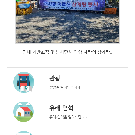
주무관
063-539-7813
여성가족과, 희망복지팀(긴급
례관리 제외), 희망복지 및 사
주무관
063-539-7812
노인장애인과(경로당제외), 
지(통합사례관리), 복지차량
사업, 희망복지 및 사례관리(1
관내 기반조직 및 봉사단체 연합 사랑의 삼계탕..
주무관
육아휴직
063-539-7802
관광
관광을 알려드립니다.
유래·연혁
유래·연혁을 알려드립니다.