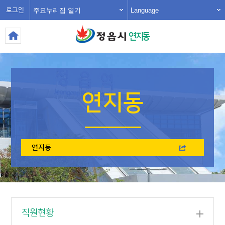
주요누리집 열기
Language
로그인
연지동
연지동
연지동
직원현황