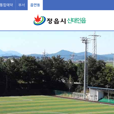
통합예약
부서
읍면동
신태인읍