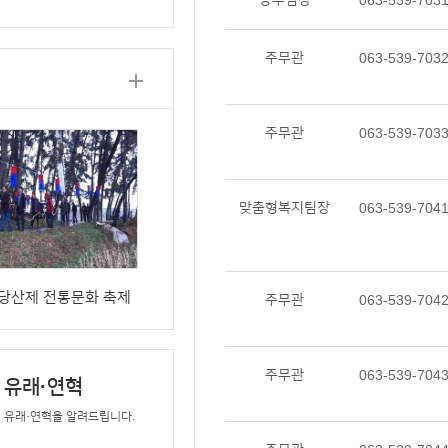
총무팀장
063-539-703
주무관
063-539-703
주무관
063-539-703
맞춤형복지팀장
063-539-704
령 당산제 전통문화 축제
주무관
063-539-704
주무관
063-539-704
유래·연혁
유래·연혁을 알려드립니다.