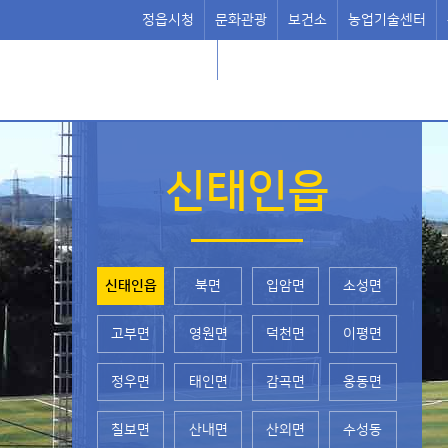
정읍시청
문화관광
보건소
농업기술센터
정읍시의회
신태인읍
신태인읍
북면
입암면
소성면
고부면
영원면
덕천면
이평면
정우면
태인면
감곡면
옹동면
칠보면
산내면
산외면
수성동