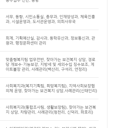
1
총무업무 전반, 동향
2
서무, 동향, 시민소통실, 총무과, 인재양성과, 체육진흥
과, 시설운영과, 도서관운영과, 의회사무국
3
회계, 기획예산실, 감사과, 동학유산과, 정보통신과, 관
광과, 행정문화센터 관리
1
맞춤형복지팀 업무전반, 찾아가는 보건복지 상담, 경로
당 개보수·기능보강, 지방세 및 세외수입 징수보조, 게
이트볼장 관리, 사례관리(백산리, 구석리, 연정리)
2
사회복지과(복지기획팀, 희망복지팀), 지역사회보장협
의체 운영, 찾아가는 보건복지 상담,사례관리(신태인리)
3
사회복지과(통합조사팀, 생활보장팀), 찾아가는 보건복
지 상담, 차량관리, 사례관리(청천리, 신덕리, 화호리)