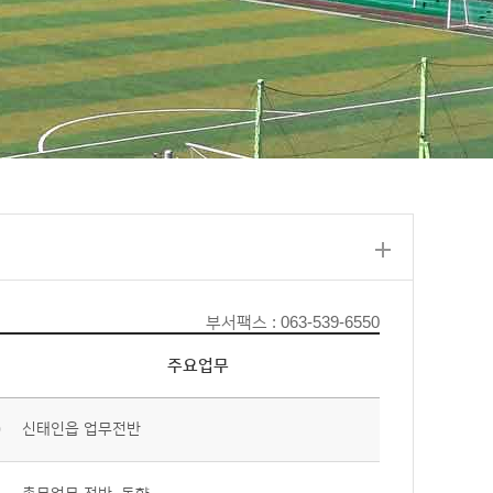
부서팩스 : 063-539-6550
주요업무
신태인읍 업무전반
0