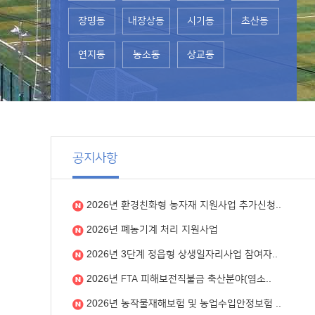
장명동
내장상동
시기동
초산동
연지동
농소동
상교동
공지사항
2026년 환경친화형 농자재 지원사업 추가신청..
2026년 폐농기계 처리 지원사업
2026년 3단계 정읍형 상생일자리사업 참여자..
2026년 FTA 피해보전직불금 축산분야(염소..
2026년 농작물재해보험 및 농업수입안정보험 ..