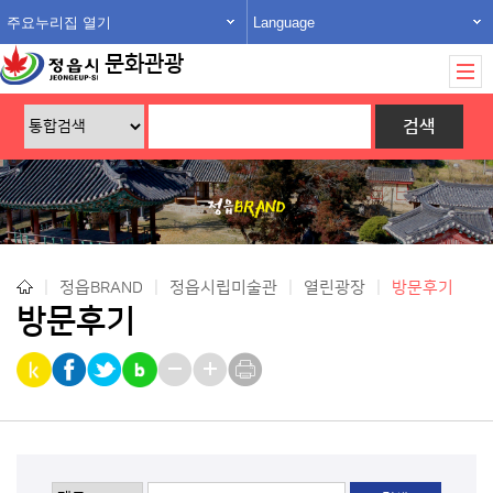
주요누리집 열기
Language
문화관광
|
정읍BRAND
|
정읍시립미술관
|
열린광장
|
방문후기
방문후기