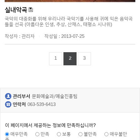
실내악곡
국악의 대중화를 위해 우리나라 국악기를 사용해 귀에 익은 음악곡
들을 선곡 (아름다운 인생, 추상, 산채스, 태평소 시나위)
작성자 : 관리자
작성일 : 2013-07-25
|
1
2
3
관리부서
문화예술과/예술진흥팀
연락처
063-539-6413
이 페이지에서 제공하는 정보에 만족하십니까?
매우만족
만족
보통
불만족
매우불만
족