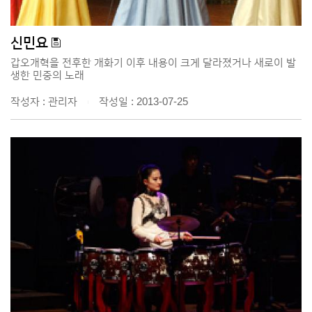
신민요
갑오개혁을 전후한 개화기 이후 내용이 크게 달라졌거나 새로이 발
생한 민중의 노래
작성자 : 관리자
작성일 : 2013-07-25
|