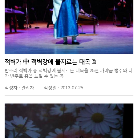
적벽가 中 적벽강에 불지르는 대목
판소리 적벽가 중 적벽강에 불지르는 대목을 25현 가야금 병주와 타
악 반주로 흥을 느낄 수 있는 곡
작성자 : 관리자
작성일 : 2013-07-25
|