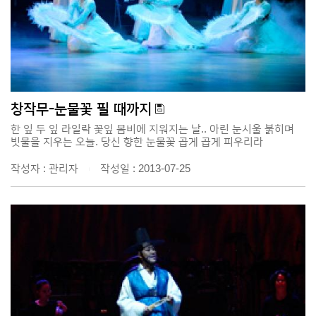
창작무-눈물꽃 필 때까지
한 잎 두 잎 라일락 꽃잎 봄비에 지워지는 날.. 아린 눈시울 붉히며
빗물을 지우는 오늘. 당신 향한 눈물꽃 곱게 곱게 피우리라
작성자 : 관리자
작성일 : 2013-07-25
|