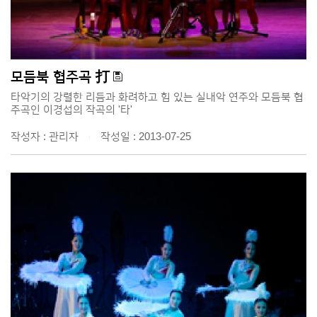
모듬북 협주곡 打
타악기의 강렬한 리듬과 화려하고 힘 있는 실내악 연주와 모듬북 협
주곡인 이경섭의 작곡의 '타'
작성자 : 관리자
작성일 : 2013-07-25
|