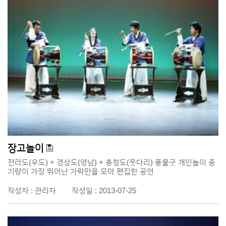
장고놀이
전라도(우도) + 경상도(영남) + 충청도(웃다리) 풍물굿 개인놀이 중
기량이 가장 뛰어난 가락만을 모아 편집한 공연
작성자 : 관리자
작성일 : 2013-07-25
|