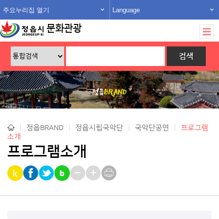
주요누리집 열기
Language
문화관광
|
정읍BRAND
|
정읍시립국악단
|
국악단공연
|
프로그램
소개
프로그램소개