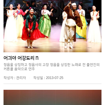
어긔야 어강됴리
정읍을 상징하고 정읍사의 고장 정읍을 상징한 노래로 전 출연진의
커튼콜 음악으로 연주
작성자 : 관리자
작성일 : 2013-07-25
|