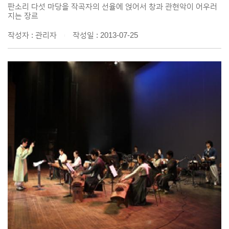
판소리 다섯 마당을 작곡자의 선율에 얹어서 창과 관현악이 어우러
지는 장르
작성자 : 관리자
작성일 : 2013-07-25
|