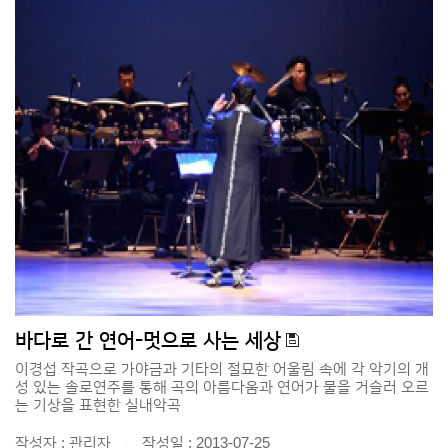
바다로 간 연어-멋으로 사는 세상
이경섭 작곡으로 가야금과 기타의 절묘한 어울림 속에 각 악기의 개
성 있는 솔로연주를 통해 곡의 아름다움과 연어가 물을 거슬러 오르
는 기상을 표현한 실내악곡
작성자 : 관리자
작성일 : 2013-07-25
|