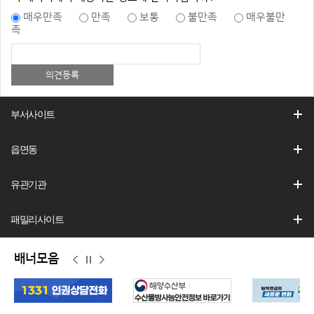
매우만족
만족
보통
불만족
매우불만
족
부서사이트
읍면동
유관기관
패밀리사이트
배너모음
이
정
다
전
지
음