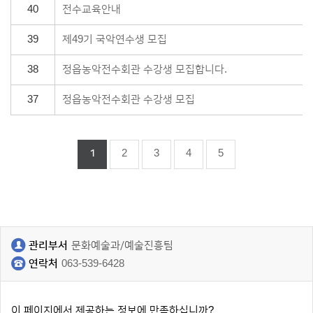
40
전수교육안내
39
제49기 국악연수생 모집
38
정읍농악전수회관 수강생 모집합니다.
37
정읍농악전수회관 수강생 모집
1
2
3
4
5
관리부서
문화예술과/예술진흥팀
연락처
063-539-6428
이 페이지에서 제공하는 정보에 만족하십니까?