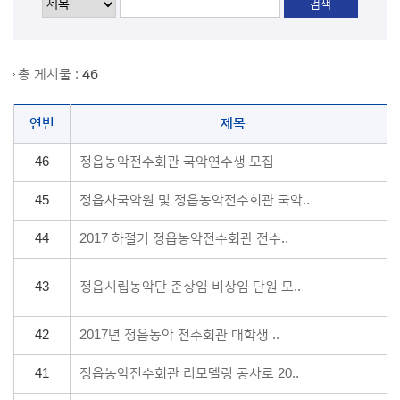
총 게시물 :
46
연번
제목
46
정읍농악전수회관 국악연수생 모집
45
정읍사국악원 및 정읍농악전수회관 국악..
44
2017 하절기 정읍농악전수회관 전수..
43
정읍시립농악단 준상임 비상임 단원 모..
42
2017년 정읍농악 전수회관 대학생 ..
41
정읍농악전수회관 리모델링 공사로 20..