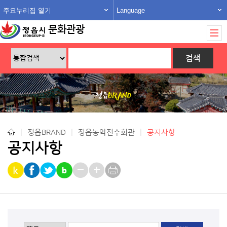
주요누리집 열기
Language
문화관광
|
정읍BRAND
|
정읍농악전수회관
|
공지사항
공지사항