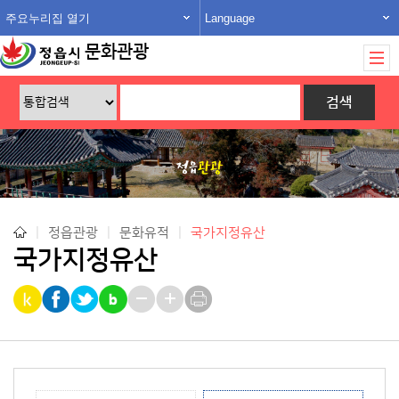
주요누리집 열기
Language
문화관광
|
정읍관광
|
문화유적
|
국가지정유산
국가지정유산