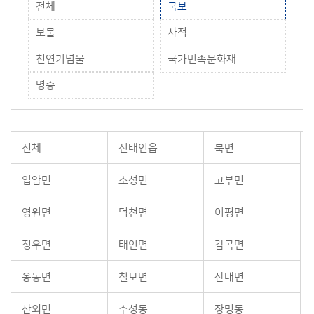
전체
국보
보물
사적
천연기념물
국가민속문화재
명승
전체
신태인읍
북면
입암면
소성면
고부면
영원면
덕천면
이평면
정우면
태인면
감곡면
옹동면
칠보면
산내면
산외면
수성동
장명동