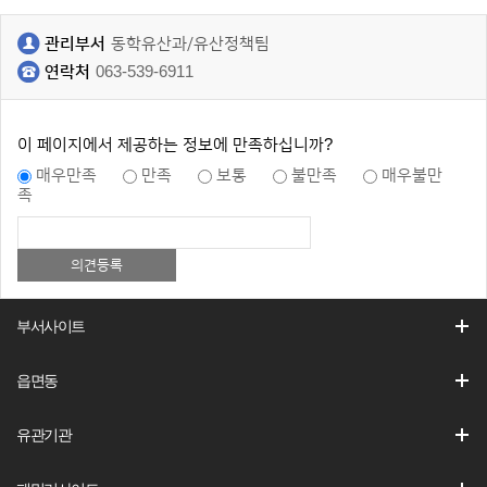
관리부서
동학유산과/유산정책팀
연락처
063-539-6911
이 페이지에서 제공하는 정보에 만족하십니까?
매우만족
만족
보통
불만족
매우불만
족
부서사이트
읍면동
유관기관