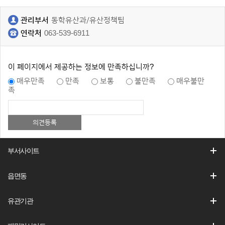
관리부서
동학유산과/유산정책팀
연락처
063-539-6911
이 페이지에서 제공하는 정보에 만족하십니까?
매우만족
만족
보통
불만족
매우불만
족
부서사이트
읍면동
유관기관