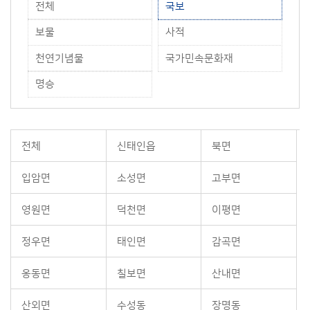
전체
국보
보물
사적
천연기념물
국가민속문화재
명승
전체
신태인읍
북면
입암면
소성면
고부면
영원면
덕천면
이평면
정우면
태인면
감곡면
옹동면
칠보면
산내면
산외면
수성동
장명동