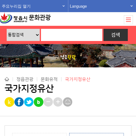
주요누리집 열기
Language
문화관광
|
정읍관광
|
문화유적
|
국가지정유산
국가지정유산