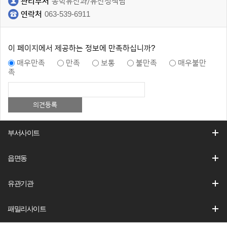
관리부서
동학유산과/유산정책팀
연락처
063-539-6911
이 페이지에서 제공하는 정보에 만족하십니까?
매우만족
만족
보통
불만족
매우불만
족
부서사이트
읍면동
유관기관
패밀리사이트