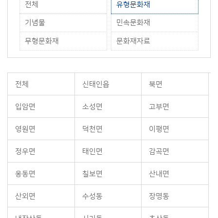
전체
유형문화재
기념물
민속문화재
무형문화재
문화재자료
전체
신태인읍
북면
입암면
소성면
고부면
영원면
덕천면
이평면
정우면
태인면
감곡면
옹동면
칠보면
산내면
산외면
수성동
장명동