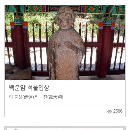
백운암 석불입상
이 불상(佛像)은 노천(露天)에...
2586