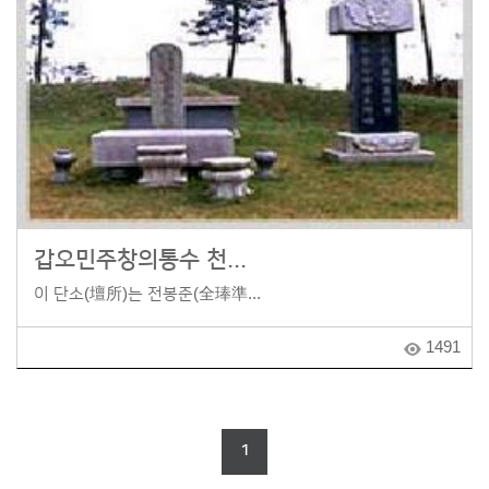
갑오민주창의통수 천...
이 단소(壇所)는 전봉준(全琫準...
1491
1