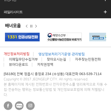
패밀리사이트
배너모음
이
정
다
전
지
음
개인정보처리방침
영상정보처리기기운영·관리방침
이메일무단수집거부
찾아오시는길
자주찾는민원전화
뷰어다운로드
저작권정책
[56180] 전북 정읍시 충정로 234 (수성동) 대표전화 063-539-7114
Copyright © 2017 JEONGEUP CITY. All rights reserved.
본 홈페이지에 게시된 전화번호나 전자우편주소를 영리목적으로 자동 수
집·전송하는 행위는 정보통신망법 및 개인정보보호법에 의해 처벌됩니
다.