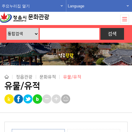
주요누리집 열기
Language
문화관광
|
정읍관광
|
문화유적
|
유물/유적
유물/유적