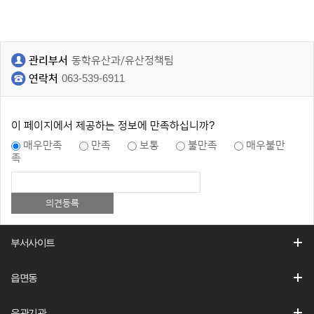
관리부서
동학유산과/유산정책팀
연락처
063-539-6911
이 페이지에서 제공하는 정보에 만족하십니까?
매우만족
만족
보통
불만족
매우불만
족
부서사이트
읍면동
유관기관