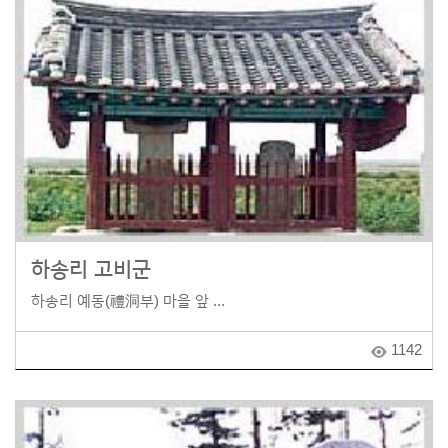
하송리 고비군
하송리 예동(禮洞부) 마을 앞 ...
1142