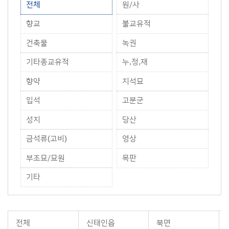
전체
원/사
향교
불교유적
건축물
녹권
기타종교유적
누,정,재
향약
지석묘
입석
고분군
성지
당산
금석류(고비)
영상
부조묘/묘원
목판
기타
전체
신태인읍
북면