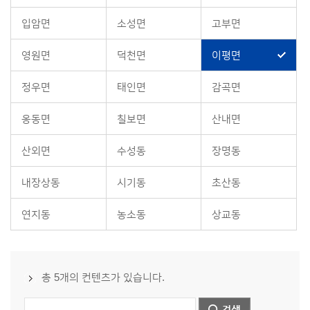
입암면
소성면
고부면
영원면
덕천면
이평면
정우면
태인면
감곡면
옹동면
칠보면
산내면
산외면
수성동
장명동
내장상동
시기동
초산동
연지동
농소동
상교동
총 5개의 컨텐츠가 있습니다.